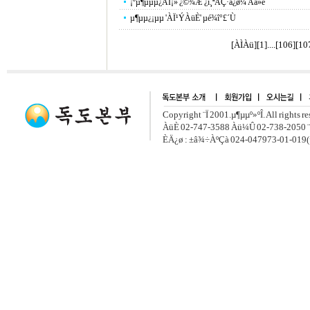
¡ºµ¶µµµ¿ÀÌ¡» ¿©¾Æ ¿ï¸ªÀÇ·á¿ø¼­ Ãâ»ê
µ¶µµ¿¡µµ 'ÀÏ¹ÝÀüÈ­' µé¾î°£´Ù
[ÀÌÀü]
[
1
]....[
106
][
10
Copyright ¨Ï 2001.µ¶µµº»ºÎ. All rights r
ÀüÈ­ 02-747-3588 Àü¼Û 02-738-2050 ¨
ÈÄ¿ø : ±â¾÷ÀºÇà 024-047973-01-019(