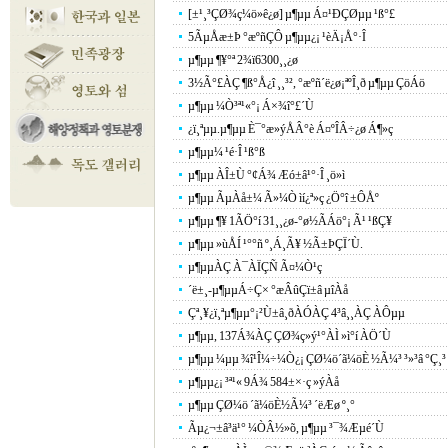
[±¹¸³ÇØ¾ç¼ö»ê¿ø] µ¶µµ Á¤¹ÐÇØµµ ¹ß°£
5ÃµÅæ±Þ °æºñÇÔ µ¶µµ¿¡ ¹èÄ¡Å°·Î
µ¶µµ ¶¥°ª 2¾ï6300¸¸¿ø
3½Ã°£ÀÇ ¶ß°Å¿î ¸¸³², °æºñ´ë¿ø¡ªºÎ¸ð µ¶µµ ÇöÁö
µ¶µµ ¼Ò³ª¹«°¡ Á×¾î°£´Ù
¿ï¸ªµµ.µ¶µµ È¯°æ»ýÅÂ°è Á¤ºÎÂ÷¿ø Á¶»ç
µ¶µµ¼­ ¹é·Î ¹ß°ß
µ¶µµ ÀÎ±Ù °¢Á¾ Æó±â¹°·Î ¸ö»ì
µ¶µµ ÃµÀå±¼ Ã»¼Ò ìí¿ª»ç ¿Ö°î ±ÔÅº
µ¶µµ ¶¥ 1ÃÖ°í 31¸¸¿ø-°ø½ÃÁö°¡ Ã¹ ¹ßÇ¥
µ¶µµ »ùÅÍ ¹°°ñ º¸Á¸Ã¥ ½Ã±ÞÇÏ´Ù.
µ¶µµÀÇ À¯ÀÏÇÑ Ã¤¼Ò¹ç
´ë±¸-µ¶µµÁ÷Ç× °æÂûÇï±â µîÀå
Çª¸¥¿ï¸ªµ¶µµ°¡²Ù±â¸ðÀÓÀÇ 4³â¸¸ÀÇ ÀÔµµ
µ¶µµ, 137Á¾ÀÇ ÇØ¾ç»ý¹°ÀÌ »ì°í ÀÖ´Ù
µ¶µµ ¼­µµ ¾î¹Î¼÷¼Ò¿¡ ÇØ¼ö´ã¼öÈ­ ½Ã¼³ ³»³â °Ç¸³
µ¶µµ¿¡ ³ª¹« 9Á¾ 584±×·ç »ýÀå
µ¶µµ ÇØ¼ö ´ã¼öÈ­½Ã¼³ ´ëÆø º¸°­
Ãµ¿¬±â³ä¹° ¼ÒÂ½»õ, µ¶µµ ³¯¾Æµé´Ù