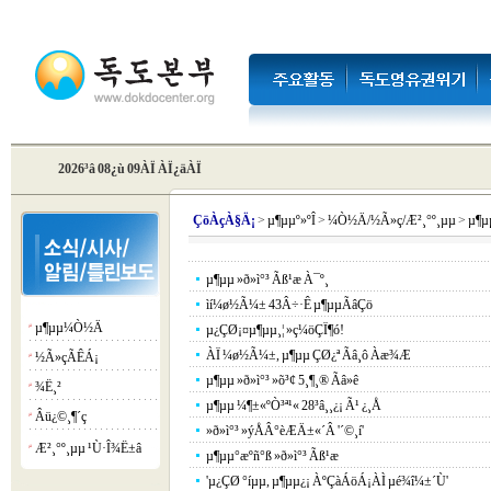
2026³â 08¿ù 09ÀÏ ÀÏ¿äÀÏ
Çö
ÀçÀ§Ä¡
>
µ¶µµº»ºÎ
>
¼Ò½Ä/½Ã»ç/Æ²¸°º¸µµ
>
µ¶
µ¶µµ »ð»ì°³ Ãß¹æ À¯º¸
ìí¼ø½Ã¼± 43Â÷·Ê µ¶µµÃâÇö
µ¶µµ¼Ò½Ä
¡á
µ¿ÇØ¡¤µ¶µµ¸¦ »ç¼öÇÏ¶ó!
ÀÏ ¼ø½Ã¼±, µ¶µµ ÇØ¿ª Ãâ¸ô Àæ¾Æ
½Ã»çÃÊÁ¡
¡á
µ¶µµ »ð»ì°³ »õ³¢ 5¸¶¸® Ãâ»ê
¾Ë¸²
¡á
µ¶µµ ¼¶±«ºÒ³ª¹« 28³â¸¸¿¡ Ã¹ ¿­¸Å
Âü¿©¸¶´ç
¡á
»ð»ì°³ »ýÅÂ°èÆÄ±«´Â '´©¸í'
Æ²¸°º¸µµ ¹Ù·Î¾Ë±â
¡á
µ¶µµ°æºñ°ß »ð»ì°³ Ãß¹æ
'µ¿ÇØ °íµµ, µ¶µµ¿¡ ÀºÇàÁöÁ¡ÀÌ µé¾î¼±´Ù'