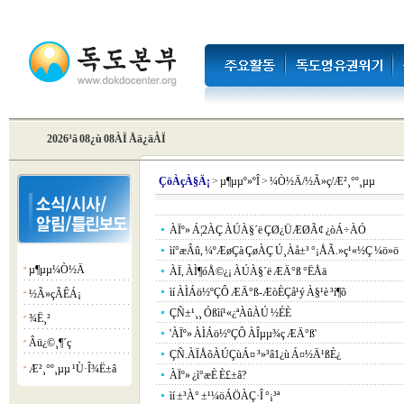
2026³â 08¿ù 08ÀÏ Åä¿äÀÏ
Çö
ÀçÀ§Ä¡
>
µ¶µµº»ºÎ
>
¼Ò½Ä/½Ã»ç/Æ²¸°º¸µµ
ÀÏº» Á¦2ÀÇ ÀÚÀ§´ë ÇØ¿ÜÆØÃ¢ ¿òÁ÷ÀÓ
ìí°æÂû, ¼ºÆøÇà ÇøÀÇ Ú¸Àå±³ °¡ÅÃ.»ç¹«½Ç ¼ö»ö
µ¶µµ¼Ò½Ä
¡á
ÀÏ, ÀÌ¶óÅ©¿¡ ÀÚÀ§´ë ÆÄ°ß °ËÅä
ìí ÀÌÁö½ºÇÔ ÆÄ°ß-ÆòÈ­Çå¹ý À§¹è ³í¶õ
½Ã»çÃÊÁ¡
¡á
ÇÑ±¹¸¸ Óßìí¹«¿ªÀûÀÚ ½ÉÈ­
¾Ë¸²
¡á
'ÀÏº» ÀÌÁö½ºÇÔ ÀÎµµ¾ç ÆÄ°ß'
Âü¿©¸¶´ç
¡á
ÇÑ.ÀÏÅõÀÚÇùÁ¤ ³»³â1¿ù Á¤½Ä¹ßÈ¿
Æ²¸°º¸µµ ¹Ù·Î¾Ë±â
¡á
ÀÏº» ¿ì°æÈ­ È£±â?
ìí ±³À° ±¹¼öÁÖÀÇ·Î °¡³ª