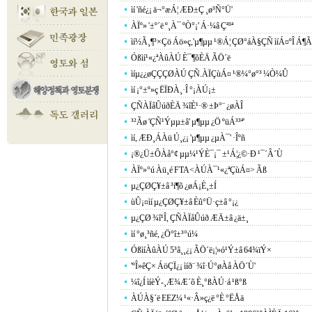
ìí 'ñé¿¡ ä¬°æÁ¦ ÆÐ±Ç ¸ø³Ñ°Ü'
ÀÏº» '±º´ë º¸À¯ ºÒ°¡' Á·¼â Çª³ª
ìí½Ã¸¶³×Çö Áö»ç,'µ¶µµ ¹®Á¦ ÇØ°áÀ§ÇÑ ìíÁ¤ºÎ Á¶Ã
Óßìí¹«¿ªÀûÀÚ È¯¶õÈÄ ÃÖ´ë
ìíµ¿¿øÇÇÇØÀÚ ÇÑ.ÀÏÇùÁ¤ ¹®¼­°ø°³ ¼Ò¼Û
ìí ¡°±º»ç Ë­ÏÐÀ¸·Î °¡ÀÚ¡±
ÇÑÀÏåÛúðÈÄ ¾îÈ¹·® ±Þ°¨ ¿øÀÎ
³²Ãø 'ÇÑ¹Ýµµ±â' µ¶µµ ¿Ö ºüÁ³³ª'
ìí, ÆÐ¸ÁÀü Ú¸¿¡ 'µ¶µµ ¿µÀ¯' ·Îºñ
¡®¿Ü±ÔÀå°¢ µµ¼­¹ÝÈ¯¡¯ ±¹Á¦¿©·Ð ¹¯´Â´Ù
ÀÏº»°ú Àü¸é FTA<ÀÚÀ¯¹«¿ªÇùÁ¤> Ãß
µ¿ÇØÇ¥±â ³í¶õ ¿øÁ¡È¸±Í
ùÛ¡¤ìí µ¿ÇØÇ¥±â Èû°Ü·ç±â °¡¿­
µ¿ÇØ ¾î¹Î, ÇÑÀÏåÛúð ÆÄ±â ¿ä±¸
ìí °ø¸³ñé, ¿Ö°î±³°ú¼­
ÓßìíÀûÀÚ 5³â¸¸¿¡ ÃÖ´ë¡¦»ó¹Ý±â 64¾ïÝ×
'ºÎ»êÇ× ÁöÇÏ¿¡ ìíð¨ ¾î·Ú°øÀå ÀÖ´Ù'
¼î¿Í ìíèÝ-¸Æ¾Æ´õ È¸°ßÀÚ·á ¹ß°ß
ÀÚÀ§´ë EEZ¼­ ¹«·Â»ç¿ë °­È­ °ËÅä