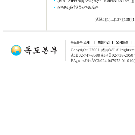
ÇÑ.ÀÏ ´ë·úºØ °øµ¿Å½»ç Àç°³ .. 1986³âÀÌÈÄ 16³â¸¸¿¡
ìí±³°ú¼­ ¿ìÀÍ`ÀÔ±è' ¼¼Áö³ª
[ÀÌÀü]
[
1
]....[
137
][
138
][
1
Copyright ¨Ï 2001.µ¶µµº»ºÎ. All rights r
ÀüÈ­ 02-747-3588 Àü¼Û 02-738-2050 ¨
ÈÄ¿ø : ±â¾÷ÀºÇà 024-047973-01-019(