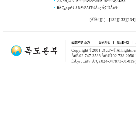
Áß, ¹ßÇØÀ¯Àûµµ ¼¼°è¹®È­À¯»ê µîÀç ÃßÁø
ìíÀÇ¿ø ¡¤°¢·á ¾ß½ºÄí´Ï½Å»ç Áý´ÜÂü¹è
[ÀÌÀü]
[
1
]....[
132
][
133
][
134
]
Copyright ¨Ï 2001.µ¶µµº»ºÎ. All rights r
ÀüÈ­ 02-747-3588 Àü¼Û 02-738-2050 ¨
ÈÄ¿ø : ±â¾÷ÀºÇà 024-047973-01-019(