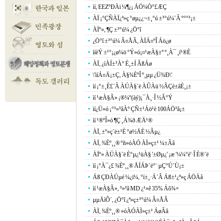
ìí, EEZºÐÀï ¼¶¿¡ ÁÖ¼Ò°£ÆÇ
ÀÏ ¡°ÇÑÀÏ¿ª»ç °øµ¿¿¬±¸°ú ±³°ú¼­´Â º°°³¡±
ÀÏº», ¶Ç ±³°ú¼­ ¿Ö°î
¿Ö°î ±³°ú¼­ Ã¤ÅÃ, ÀÏÁ¤ºÎ Áö¿ø
ìíèÝ ±¹°¡¿ø¼ö °Ý»ó¡¤¹æÀ§±º º¸À¯ ¸í¹®È­
ÀÏ, ¿ìÀÍ±³À° È¸±Í ÃßÁø
\'ìíÁ¤Ä¡±Ç, À§¾ÈºÎ º¸µµ ¿Ü¾Ð\'
ìí ¡°±¸È£´Â ÀÚÀ§´ë ÀÛÀü ½ÃÇè±âÈ¸¡±
ìí ¹æÀ§Ã» ¡®¼º(àý)¡¯À¸·Î ½Â°Ý
ìí¿Ü»ó ¡°³»³âÀº ÇÑ±¹Áö¹è 100ÁÖ³â¡±
ìí ¹®ºÎ»ó ¶Ç ¸Á¾ð ÆÄ¹®
ÀÏ, ±º»ç´ë±¹È­ °ø½ÄÈ­ ½Ãµ¿
ÀÏ, ¾Èº¸¸® ºñ»óÀÓ ÀÌ»ç±¹ ¼±Ãâ
ÀÏº» ÀÚÀ§´ë È°µ¿¹üÀ§ '±Øµ¿' ¡æ '¼¼°è'·Î È®´ë
ìí ¡°À¯¿£ ¾Èº¸¸® ÅÍÁÞ´ë°¨ µÇ°Ú´Ù¡±
Áß ÇÐÀÚµé ¼­¿ï¼­, °í±¸·Á´Â Áß±¹¿ª»ç ÁÖÀå
ìí ¹æÀ§Ã», ³»³â MD ¿¹»ê 35% Áõ¾×
µµÄìÔ´, ¿Ö°î ¿ª»ç±³°ú¼­ Ã¤ÅÃ
ÀÏ, ¾Èº¸¸® »óÀÓÀÌ»ç±¹ ÁøÃâ