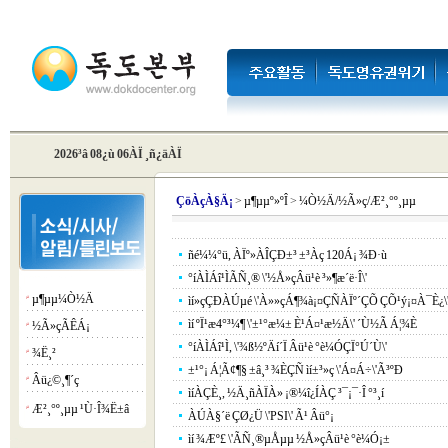
2026³â 08¿ù 06ÀÏ ¸ñ¿äÀÏ
Çö
ÀçÀ§Ä¡
>
µ¶µµº»ºÎ
>
¼Ò½Ä/½Ã»ç/Æ²¸°º¸µµ
ñé¼¼°ü, ÀÏº»ÀÎÇÐ±³ ±³Àç 120Á¡ ¾Ð·ù
°íÀÌÁî¹ÌÃÑ¸® \'½Å»çÂü¹è ³»¶æ´ë·Î\'
µ¶µµ¼Ò½Ä
¡á
ìí»çÇÐÀÚµé \'À»»çÁ¶¾à¡¤ÇÑÀÏº´ÇÕ ÇÕ¹ý¡¤À¯È¿\
ìí ºÏ¹æ4°³¼¶ \'±¹°æ¼± È¹Á¤¹æ½Ä\' ´Ù½Ã Á¦¾È
½Ã»çÃÊÁ¡
¡á
°íÀÌÁî¹Ì, \'¾ß½ºÄí´Ï Âü¹è °è¼ÓÇÏ°Ú´Ù\'
¾Ë¸²
¡á
±¹°¡ Á¦Ã¢¶§ ±â¸³ ¾ÈÇÑ ìí±³»ç \'Á¤Á÷\'Ã³ºÐ
Âü¿©¸¶´ç
¡á
ìíÀÇÈ¸, ½Ä¸ñÀÏÀ» ¡®¼î¿ÍÀÇ ³¯¡¯·Î °³¸í
Æ²¸°º¸µµ ¹Ù·Î¾Ë±â
¡á
ÀÚÀ§´ë ÇØ¿Ü \'PSI\' Ã¹ Âü°¡
ìí ¾Æº£ \'ÃÑ¸®µÅµµ ½Å»çÂü¹è °è¼Ó¡±