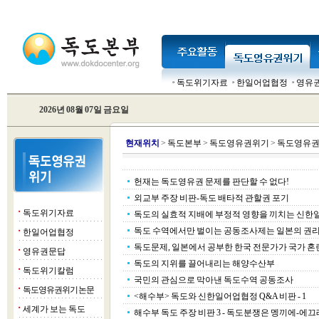
독도위기자료
한일어업협정
영유
2026년 08월 07일 금요일
현
재위치
>
독도본부
>
독도영유권위기
>
독도영유권
헌재는 독도영유권 문제를 판단할 수 없다!
외교부 주장 비판-독도 배타적 관할권 포기
독도위기자료
■
독도의 실효적 지배에 부정적 영향을 끼치는 신
독도 수역에서만 벌이는 공동조사제는 일본의 권리
한일어업협정
■
독도문제, 일본에서 공부한 한국 전문가가 국가 혼
영유권문답
■
독도의 지위를 끌어내리는 해양수산부
독도위기칼럼
■
국민의 관심으로 막아낸 독도수역 공동조사
독도영유권위기 논문
■
<해수부> 독도와 신한일어업협정 Q&A 비판 - 1
세계가 보는 독도
■
해수부 독도 주장 비판 3 - 독도분쟁은 멩끼에-에끄레