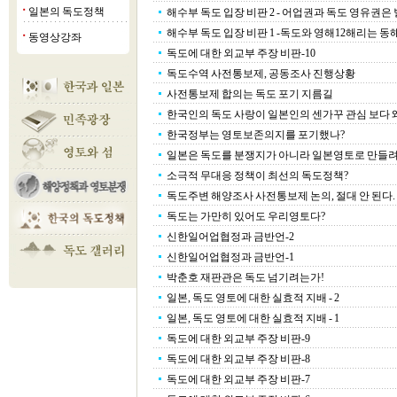
일본의 독도정책
해수부 독도 입장 비판 2 - 어업권과 독도 영유권은 
■
해수부 독도 입장 비판 1 -독도와 영해12해리는 동해
동영상강좌
■
독도에 대한 외교부 주장 비판-10
독도수역 사전통보제, 공동조사 진행상황
사전통보제 합의는 독도 포기 지름길
한국인의 독도 사랑이 일본인의 센가꾸 관심 보다 왜 
한국정부는 영토보존의지를 포기했나?
일본은 독도를 분쟁지가 아니라 일본영토로 만들
소극적 무대응 정책이 최선의 독도정책?
독도주변 해양조사 사전통보제 논의, 절대 안 된다.
독도는 가만히 있어도 우리영토다?
신한일어업협정과 금반언-2
신한일어업협정과 금반언-1
박춘호 재판관은 독도 넘기려는가!
일본, 독도 영토에 대한 실효적 지배 - 2
일본, 독도 영토에 대한 실효적 지배 - 1
독도에 대한 외교부 주장 비판-9
독도에 대한 외교부 주장 비판-8
독도에 대한 외교부 주장 비판-7