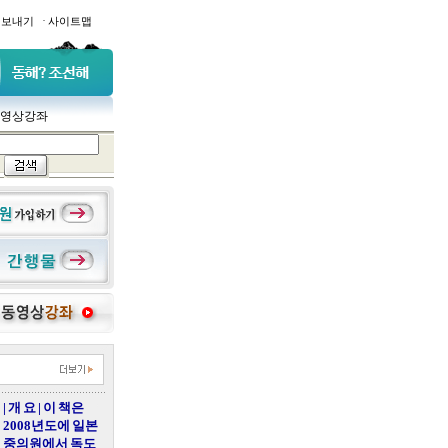
·
일보내기
사이트맵
영상강좌
| 개 요 | 이 책은
2008년도에 일본
중의원에서 독도