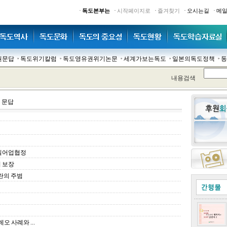
·
·
·
·
·
독도본부는
시작페이지로
즐겨찾기
오시는길
메
권문답
독도위기칼럼
독도영유권위기논문
세계가보는독도
일본의독도정책
동
내용검색
 문답
한일어업협정
 보장
란의 주범
오 사례와 ...