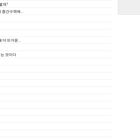
별개?
 중간수역에...
더 뜨거운...
려는 것이다