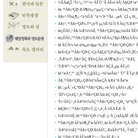
½ÃÁøÇÎ, '¹Ì±¹¿¡ °í°³ ¼÷ÀÎ´Ù'´Â ÀÎ»ó ¹èÁ¦ À§ÇØ ¹æ¹
ñé, ³²Áß±¹ÇØ ÆÄ¶ó¼¿±ºµµ Ç×°ø°ü±¤ ÃßÁø¡¦º£Æ®³²
Áß±¹-¹Ì¾á¸¶ ¿¬°á ¼ÛÀ¯°ü ³»´Þ °³Åë...¿øÀ¯ ÇÏ·ç 26¸¸ 
Áß±¹, ³²Áß±¹ÇØ¼­ 3°³¿ù¹Ý µ¿¾È ¾î·Î±ÝÁö¡¦º£Æ®³² 
ñé¿ÕÀÌ ¡°Áß-¾Æ¼¼¾È, ³²Áß±¹ÇØ Çàµ¿¼öÄ¢ ÃÊ
ñé¿ÕÀÌ ¡°³²Áß±¹ÇØ ¾ÆÁÖ ¾ÈÁ¤¡¦°¥µî Á¶Àå ÁÂ½
ñé ÀÚÃ¼ ¼ö·ú¾ç¿ë±âµµ °ð ¿Ï¼º, ³²Áß±¹ÇØ ÇØ±º·Â
ñéÁ¤Çù '³²Áß±¹ÇØ Ç×Çà À§Çù? Çê¼Òµ¿ÀÏ»Ó'¡¦ÏÚ±â
¸ÅÆ¼½º, Áß±¹ÀÇ ÆÐ±ÇÀû ¡®Á¶°ø¿Ü±³¡¯ ºñÆÇ
º£Æ®³², ¹«¿ª¡¤°æÁ¦ ºÐ¾ß Áß±¹ ÀÇÁ¸µµ ÁÙ¿©
ñé °æÁ¦º¸º¹ ´çÇÑ ³ë¸£¿þÀÌ¡¦¿¬¾î ¼öÃâ±¹ ´Ùº¯È­·Î µ
Áß, ³²Áß±¹ÇØ¿¡ ÇØÀú°üÃø ÇÃ·§Æû °ð Âø°ø
ñé, '¿µÀ¯±Ç ºÐÀï' ³²Áß±¹ÇØ¿¡ »õ Å©·çÁî¼± ¿îÇ×
'ÀÏº» Çï±â Ç×¸ð, ³²Áß±¹ÇØ Àå±â Ç×ÇØ ¿¹Á¤'
¹Ì±¹ÀÌ Ç×¸ð Ä®ºó½¼ÀÇ ³²Áß±¹ÇØ Ç×ÇØ¸¦ °ø°³ÇÑ 
ñéÇØ±º, ³²Áß±¹ÇØ¼­ Ú¸Ç×¸ð ¸Â´ëÀÀ ÈÆ·Ã
¾Æ¼¼¾È, ñé ³²Áß±¹ÇØ ±º»çÈ­ '¿ì·Á'¡¦±äÀå¿ÏÈ­ ´ëÈ­ Ã
³²Áß±¹ÇØ ÀÎ°ø¼¶ ¿Ï°ø ÀÓ¹Ú, ñé Á¤ºÎ Æ®·³ÇÁ À
'Ä®ºó½¼È£ ³²Áß±¹ÇØ ÅõÀÔ'¡¦ ÆäÀÌ½ººÏÀ¸·Î ¾Ë¸°
ñé, ³²Áß±¹ÇØ ÀÎ°ø¼¶ 3°÷¿¡ ¹Ì»çÀÏ Æ÷´ë