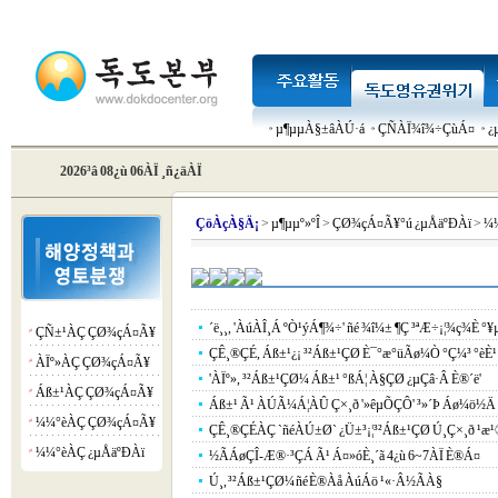
µ¶µµÀ§±âÀÚ·á
ÇÑÀÏ¾î¾÷ÇùÁ¤
¿
2026³â 08¿ù 06ÀÏ ¸ñ¿äÀÏ
Çö
ÀçÀ§Ä¡
>
µ¶µµº»ºÎ
>
ÇØ¾çÁ¤Ã¥°ú ¿µÅäºÐÀï
>
¼¼
´ë¸¸, 'ÀúÀÎ¸Á ºÒ¹ýÁ¶¾÷' ñé ¾î¼± ¶Ç ³ªÆ÷¡¦¾ç¾È °¥µ
ÇÑ±¹ÀÇ ÇØ¾çÁ¤Ã¥
¡á
ÇÊ¸®ÇÉ, Áß±¹¿¡ ³²Áß±¹ÇØ È¯°æ°üÃø¼Ò °Ç¼³ °èÈ¹
ÀÏº»ÀÇ ÇØ¾çÁ¤Ã¥
¡á
'ÀÏº», ³²Áß±¹ÇØ¼­ Áß±¹ °ßÁ¦ À§ÇØ ¿µÇâ·Â È®´ë'
Áß±¹ÀÇ ÇØ¾çÁ¤Ã¥
¡á
Áß±¹ Ã¹ ÀÚÃ¼Á¦ÀÛ Ç×¸ð '»êµÕÇÔ' ³»´Þ Áø¼ö½Ä
¼¼°èÀÇ ÇØ¾çÁ¤Ã¥
¡á
ÇÊ¸®ÇÉÀÇ `ñéÀÚ±Ø` ¿Ü±³¡¦³²Áß±¹ÇØ Ú¸Ç×¸ð ¹æ¹®
¼¼°èÀÇ ¿µÅäºÐÀï
¡á
½ÃÁøÇÎ-Æ®·³ÇÁ Ã¹ Á¤»óÈ¸´ã 4¿ù 6~7ÀÏ È®Á¤
Ú¸, ³²Áß±¹ÇØ¼­ ñé È®Àå ÀúÁö ¹«·Â½ÃÀ§