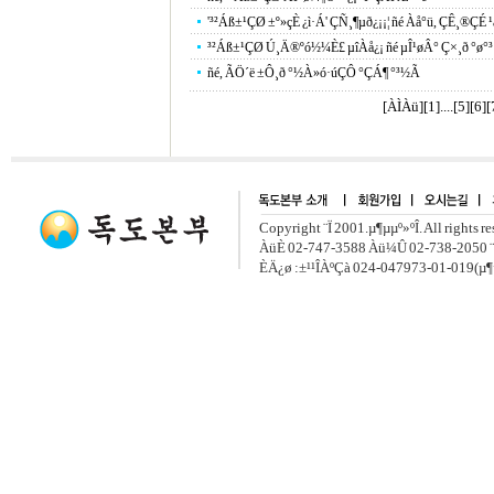
'³²Áß±¹ÇØ ±º»çÈ­ ¿ì·Á' ÇÑ¸¶µð¿¡¡¦ ñé Àå°ü, ÇÊ¸®Ç
³²Áß±¹ÇØ Ú¸Ä®ºó½¼È£ µîÀå¿¡ ñé µÎ¹øÂ° Ç×¸ð °ø°³·
ñé, ÃÖ´ë ±Ô¸ð °­½À»ó·úÇÔ °ÇÁ¶ °³½Ã
[ÀÌÀü]
[
1
]....[
5
][
6
][
Copyright ¨Ï 2001.µ¶µµº»ºÎ. All rights r
ÀüÈ­ 02-747-3588 Àü¼Û 02-738-2050 ¨
ÈÄ¿ø :±¹¹ÎÀºÇà 024-047973-01-019(µ¶