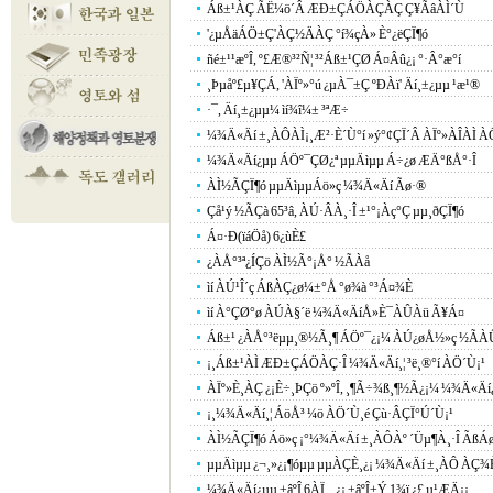
Áß±¹ÀÇ ÃË¼ö´Â ÆÐ±ÇÁÖÀÇÀÇ Ç¥ÃâÀÌ´Ù
'¿µÅäÁÖ±Ç'ÀÇ½ÄÀÇ °í¾çÀ» È°¿ëÇÏ¶ó
ñé±¹¹æºÎ, º£Æ®³²Ñ¦ ³²Áß±¹ÇØ Á¤Âû¿¡ °­·Â°æ°í
¸Þµåº£µ¥ÇÁ, 'ÀÏº»°ú ¿µÀ¯±Ç ºÐÀï' Äí¸±¿­µµ ¹æ¹®
·¯, Äí¸±¿­µµ¼­ ìí¾î¼± ³ªÆ÷
¼¾Ä«Äí ±¸ÀÔÀÌ¡¸Æ²·È´Ù°í »ý°¢ÇÏ´Â ÀÏº»ÀÎÀÌ ÀÖ´Ù
¼¾Ä«Äí¿­µµ ÁÖº¯ÇØ¿ª µµÄìµµ Á÷¿ø ÆÄ°ßÅ°·Î
ÀÌ½ÃÇÏ¶ó µµÄìµµÁö»ç ¼¾Ä«Äí Ãø·®
Çå¹ý ½ÃÇà 65³â, ÀÚ·ÂÀ¸·Î ±¹°¡Àç°Ç µµ¸ðÇÏ¶ó
Á¤·Ð(ïáÖå) 6¿ùÈ£
¿ÀÅ°³ª¿ÍÇö ÀÌ½Ã°¡Å° ½ÃÀå
ìí ÀÚ¹Î´ç ÁßÀÇ¿ø¼±°Å °ø¾à °³Á¤¾È
ìí À°ÇØ°ø ÀÚÀ§´ë ¼¾Ä«ÄíÅ»È¯ÀÛÀü Ã¥Á¤
Áß±¹ ¿ÀÅ°³ëµµ¸®½Ã¸¶ ÁÖº¯¿¡¼­ ÀÚ¿øÅ½»ç ½ÃÀ
¡¸Áß±¹ÀÌ ÆÐ±ÇÁÖÀÇ·Î ¼¾Ä«Äí¸¦ ³ë¸®°í ÀÖ´Ù¡¹
ÀÏº»È¸ÀÇ ¿¡È÷¸ÞÇö º»ºÎ, ¸¶Ã÷¾ß¸¶½Ã¿¡¼­ ¼¾Ä«Äí¿
¡¸¼¾Ä«Äí¸¦ ÁöÅ³ ¼ö ÀÖ´Ù¸é Çù·ÂÇÏ°Ú´Ù¡¹
ÀÌ½ÃÇÏ¶ó Áö»ç ¡°¼¾Ä«Äí ±¸ÀÔÀº ´Üµ¶À¸·Î ÃßÁ
µµÄìµµ ¿¬¸»¿¡¶óµµ µµÀÇÈ¸¿¡ ¼¾Ä«Äí ±¸ÀÔ ÀÇ¾
¼¾Ä«Äí¿­µµ ±âºÎ 6ÀÏ ¸¸¿¡ ±âºÎ±Ý 1¾ï ¿£ µ¹ÆÄ¡¡