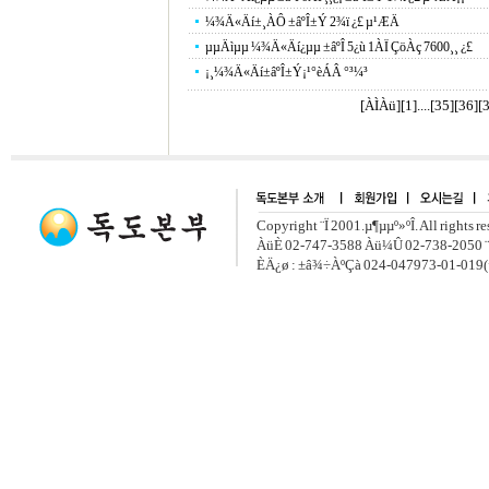
¼¾Ä«Äí±¸ÀÔ ±âºÎ±Ý 2¾ï ¿£ µ¹ÆÄ
µµÄìµµ ¼¾Ä«Äí¿­µµ ±âºÎ 5¿ù 1ÀÏ ÇöÀç 7600¸¸ ¿£
¡¸¼¾Ä«Äí±âºÎ±Ý¡¹°èÁÂ °³¼³
[ÀÌÀü]
[
1
]....[
35
][
36
][
Copyright ¨Ï 2001.µ¶µµº»ºÎ. All rights r
ÀüÈ­ 02-747-3588 Àü¼Û 02-738-2050 ¨
ÈÄ¿ø : ±â¾÷ÀºÇà 024-047973-01-019(