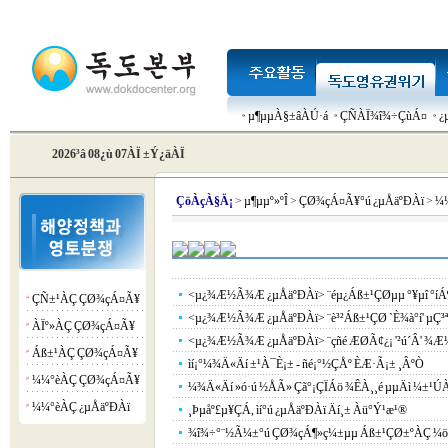
µ¶µµÀ§±âÀÚ·á
ÇÑÀÏ¾î¾÷ÇùÁ¤
¿
2026³â 08¿ù 07ÀÏ ±Ý¿äÀÏ
Çö
ÀçÀ§Ä¡
>
µ¶µµº»ºÎ
>
ÇØ¾çÁ¤Ã¥°ú ¿µÅäºÐÀï
>
¼¼
<µ¿¾Æ½Ã¾Æ ¿µÅäºÐÀï> ¨éµ¿Áß±¹ÇØµµ °¥µî °íÁ
ÇÑ±¹ÀÇ ÇØ¾çÁ¤Ã¥
¡á
<µ¿¾Æ½Ã¾Æ ¿µÅäºÐÀï> ¨è³²Áß±¹ÇØ `È­¾à°í' µÇ³ª
ÀÏº»ÀÇ ÇØ¾çÁ¤Ã¥
¡á
<µ¿¾Æ½Ã¾Æ ¿µÅäºÐÀï> ¨çñé ÆØÃ¢¿¡ '²ú´Â' 
Áß±¹ÀÇ ÇØ¾çÁ¤Ã¥
¡á
ìí¡°¼¾Ä«Äí ±¹À¯È­¡± - ñé¡°½ÇÅº ÈÆ·Ã¡± ¸ÂºÒ
¼¼°èÀÇ ÇØ¾çÁ¤Ã¥
¡á
¼¾Ä«Äí »ó·ú ½ÅÃ» Çã°¡ÇÏÁö ¾ÊÀ¸¸é µµÄì ¼±¹ÚÀ¸
¼¼°èÀÇ ¿µÅäºÐÀï
¡á
¸Þµåº£µ¥ÇÁ, ìí°ú ¿µÅäºÐÀï Äí¸± Àü°Ý¹æ¹®
¾î¾÷°¨½Ã¼±°ú ÇØ¾çÁ¶»ç¼±µµ Áß±¹ÇØ±ºÀÇ ¼ö