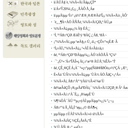
ìí ÀÚÀ§´ë, ¼¾Ä«Äí Ãâµ¿ÇÏ³ª
ìí Á¤ºÎ 20¾ï ¿£¿¡ ¸ÅÀÔ Å¸Áø
ìí µµÄìµµ ¹Ì±¹ ¿ù½ºÆ®¸®Æ®Àú³Î¿¡ ¼¾Ä«Äí±¸ÀÔ 
´ë¸¸ ¸¶À×ÁÖ ÃÑÅë, ¼¾Ä«Äí ÇØ¿ª ÀÚ¿ø
¼¾Ä«Äí¿­µµ¿¡¼­ À§·ÉÁ¦¸¦
¹Ì, ³²Áß±¹ÇØ ÆòÈ­¹ý ¹ßÀÇ ¡¦ Áß, ¹ßÄ¬
¡°¼¾Ä«Äí ¿­µµ ¹æÀ§¡± Ú¸-ìí ¿¬ÇÕ±º»çÈÆ·Ã
¹Ì¡¤ÀÏ ¡°¼¾Ä«Äí¿¡ ¹«ÀÎ Á¤Âû±â¡±
ñé, ³²Áß±¹ÇØ ºÐÀïµµ¼­¿¡ ÀÓ´ëÁÖÅÃ °Ç¼³
·¯' ¿Ü¹« 'Á¤ºÎÀÎ»ç Äí¸±¹æ¹® ÀÚÁ¦ ¾ÊÀ» °Í'
ñé, ÇÊ¸®ÇÉ Á¡À¯ ³­»ç±ºµµ(ÑõÞÞÏØÓö¡¤½ºÇÁ·¡Æ²¸®
È«Äá ´ÜÃ¼ ¼¾Ä«Äí¿­µµ ´ÙÀ½ ÁÖ ÃâÇ×¿¹Á¤
¼¾Ä«Äí, Áß±¹Àº ¹ýÀû ½Â»ê ¾ø´Ù
ñé¼øÂûÇÔ ¡®¿µÅäºÐÀï¡¯ ¼¾Ä«Äí 12ÇØ¸® Ã¹ Á
¼¾Ä«Äí ±¹À¯È­¿¡ ¸ð¼øµÈ´Ù
¼¶ ¼ÒÀ¯ÀÚ ³²µ¿»ýÀÌ µµÄìµµ³»¿¡¼­ °­¿¬¡¡
Áß±¹°ú Å¸ÀÌ¿Ï °øµ¿ ¿©·ÐÁ¶»ç
µµÄìµµ ±ÙÀÏ ¼¾Ä«Äí »ó·ú½ÅÃ»
¼¾Ä«ÄíÀÇ ½ÇÈ¿ÅëÄ¡°­È­
³ë´Ù ÃÑ¸® ¡°¸»»Ó¡±