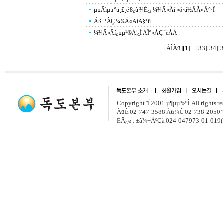
µµÄìµµ ºü¸£¸é 8¿ù ¾È¿¡ ¼¾Ä«Äí »ó·ú½ÅÃ»Å°·Î
Áß±¹ÀÇ ¼¾Ä«ÄíÄ§¹ü
¼¾Ä«Äí¿­µµ¹®Á¦¿Í ÀÏº»ÀÇ ´ëÀÀ
[ÀÌÀü]
[
1
]....[
33
][
34
][
Copyright ¨Ï 2001.µ¶µµº»ºÎ. All rights r
ÀüÈ­ 02-747-3588 Àü¼Û 02-738-2050 ¨
ÈÄ¿ø : ±â¾÷ÀºÇà 024-047973-01-019(