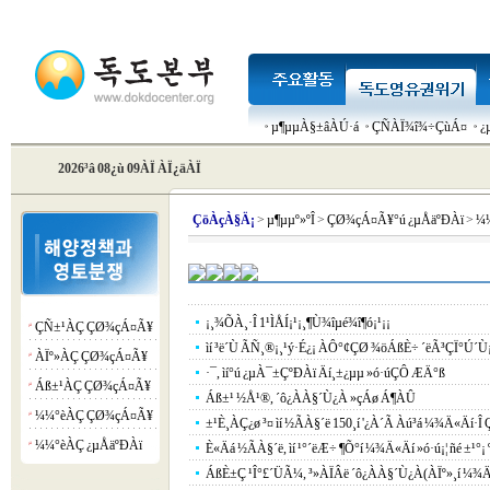
µ¶µµÀ§±âÀÚ·á
ÇÑÀÏ¾î¾÷ÇùÁ¤
¿
2026³â 08¿ù 09ÀÏ ÀÏ¿äÀÏ
Çö
ÀçÀ§Ä¡
>
µ¶µµº»ºÎ
>
ÇØ¾çÁ¤Ã¥°ú ¿µÅäºÐÀï
>
¼¼
¡¸¾ÕÀ¸·Î 1¹ÌÅÍ¡¹¡¸¶Ù¾îµé¾î¶ó¡¹¡¡
ÇÑ±¹ÀÇ ÇØ¾çÁ¤Ã¥
¡á
ìí ³ë´Ù ÃÑ¸®¡¸¹ý·É¿¡ ÀÔ°¢ÇØ ¾öÁßÈ÷ ´ëÃ³ÇÏ°Ú´Ù¡
ÀÏº»ÀÇ ÇØ¾çÁ¤Ã¥
¡á
·¯, ìí°ú ¿µÀ¯±ÇºÐÀï Äí¸±¿­µµ »ó·úÇÔ ÆÄ°ß
Áß±¹ÀÇ ÇØ¾çÁ¤Ã¥
¡á
Áß±¹ ½Å¹®, ´ô¿ÀÀ§´Ù¿À »çÁø Á¶ÀÛ
¼¼°èÀÇ ÇØ¾çÁ¤Ã¥
¡á
±¹È¸ÀÇ¿ø ³¤ ìí ½ÃÀ§´ë 150¸í '¿À´Ã Àú³á ¼¾Ä«Äí·
¼¼°èÀÇ ¿µÅäºÐÀï
¡á
È«Äá ½ÃÀ§´ë, ìí ¹°´ëÆ÷ ¶Õ°í ¼¾Ä«Äí »ó·ú¡¦ ñé ±¹°¡ 
ÁßÈ­±Ç ¹Î°£´ÜÃ¼, ³»ÀÏÂë ´ô¿ÀÀ§´Ù¿À(ÀÏº»¸í ¼¾