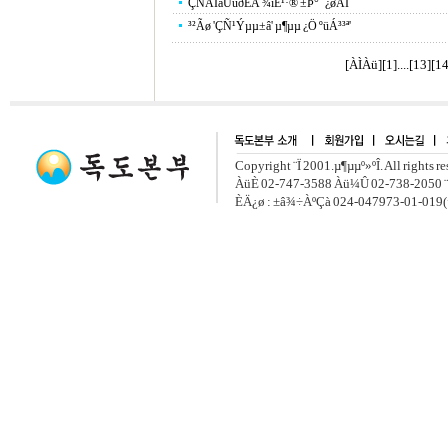
ÇÑÀÏåÛúðÈÄ ¾îÈ¹·® ±Þ°¨ ¿øÀÎ
³²Ãø 'ÇÑ¹Ýµµ±â' µ¶µµ ¿Ö ºüÁ³³ª'
[ÀÌÀü]
[
1
]....[
13
][
1
Copyright ¨Ï 2001.µ¶µµº»ºÎ. All rights r
ÀüÈ­ 02-747-3588 Àü¼Û 02-738-2050 ¨
ÈÄ¿ø : ±â¾÷ÀºÇà 024-047973-01-019(