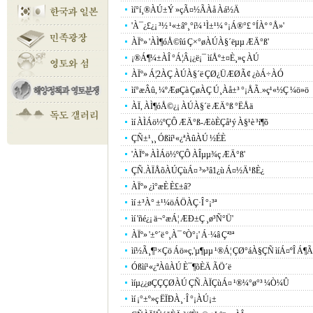
ìí°í¸®ÀÚ±Ý »çÃ¤½ÃÀå Àá½Ä
'À¯¿£¿¡ ³½ ¹«±âº¸°í¼­ ¹Ì±¹¼­ °¡Á®°£ °ÍÀº °­Å»'
ÀÏº» 'ÀÌ¶óÅ©îú Ç×°øÀÚÀ§´ëµµ ÆÄ°ß'
¡®Á¶¼±ÀÎ °­Á¦Â¡¿ë¡¯ ìíÅº±¤È¸»ç ÀÚ
ÀÏº» Á¦2ÀÇ ÀÚÀ§´ë ÇØ¿ÜÆØÃ¢ ¿òÁ÷ÀÓ
ìí°æÂû, ¼ºÆøÇà ÇøÀÇ Ú¸Àå±³ °¡ÅÃ.»ç¹«½Ç ¼ö»ö
ÀÏ, ÀÌ¶óÅ©¿¡ ÀÚÀ§´ë ÆÄ°ß °ËÅä
ìí ÀÌÁö½ºÇÔ ÆÄ°ß-ÆòÈ­Çå¹ý À§¹è ³í¶õ
ÇÑ±¹¸¸ Óßìí¹«¿ªÀûÀÚ ½ÉÈ­
'ÀÏº» ÀÌÁö½ºÇÔ ÀÎµµ¾ç ÆÄ°ß'
ÇÑ.ÀÏÅõÀÚÇùÁ¤ ³»³â1¿ù Á¤½Ä¹ßÈ¿
ÀÏº» ¿ì°æÈ­ È£±â?
ìí ±³À° ±¹¼öÁÖÀÇ·Î °¡³ª
ìí 'ñé¿¡ ä¬°æÁ¦ ÆÐ±Ç ¸ø³Ñ°Ü'
ÀÏº» '±º´ë º¸À¯ ºÒ°¡' Á·¼â Çª³ª
ìí½Ã¸¶³×Çö Áö»ç,'µ¶µµ ¹®Á¦ ÇØ°áÀ§ÇÑ ìíÁ¤ºÎ Á¶Ã
Óßìí¹«¿ªÀûÀÚ È¯¶õÈÄ ÃÖ´ë
ìíµ¿¿øÇÇÇØÀÚ ÇÑ.ÀÏÇùÁ¤ ¹®¼­°ø°³ ¼Ò¼Û
ìí ¡°±º»ç Ë­ÏÐÀ¸·Î °¡ÀÚ¡±