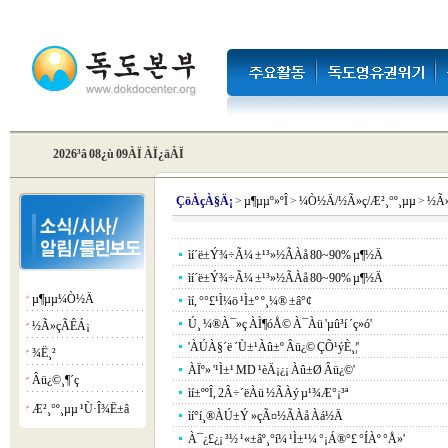
2026³â 08¿ù 09ÀÏ ÀÏ¿äÀÏ
Çö
ÀçÀ§Ä¡
>
µ¶µµº»ºÎ
>
¼Ò½Ä/½Ã»ç/Æ²¸°º¸µµ
>
½Ã
ìí´ë±Ý¾÷Ã¼ ±¹³»½ÃÀå 80~90% µ¶½Ä
ìí´ë±Ý¾÷Ã¼ ±¹³»½ÃÀå 80~90% µ¶½Ä
µ¶µµ¼Ò½Ä
¡á
ìí, °­°£¹Ì¼ö ¹Ì±º º¸¼® ±â°¢
Ú¸ ¼®À¯»ç ÀÌ¶óÅ© À¯Àü 'µû³í ´ç»ó'
½Ã»çÃÊÁ¡
¡á
'ÀÚÀ§´ë ´Ù±¹Àû±º Âü¿© ÇÕ¹ýÈ­¸¦'
¾Ë¸²
¡á
ÀÏº» '¹Ì±¹ MD ¹èÄ¡¿¡ Àû±Ø Âü¿©'
Âü¿©¸¶´ç
¡á
ìí±ººÎ, 2Â÷´ëÀü ½ÃÀý µ¹¾Æ°¡³ª
Æ²¸°º¸µµ ¹Ù·Î¾Ë±â
¡á
ìí°í¸®ÀÚ±Ý »çÃ¤½ÃÀå Àá½Ä
À¯¿£¿¡ ³½ ¹«±âº¸°í¼­ ¹Ì±¹¼­ °¡Á®°£ °ÍÀº °­Å»'