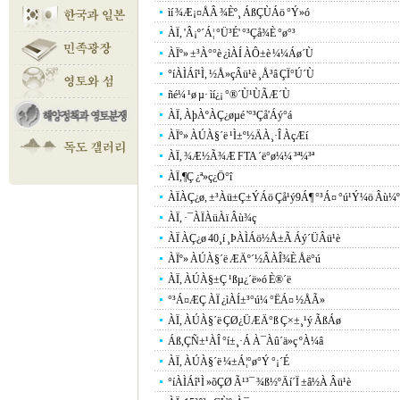
ìí ¾Æ¡¤ÅÂ ¾Èº¸ ÁßÇÙÁö °Ý»ó
ÀÏ, 'Â¡º´Á¦ °Ü³É' °³Çå¾È °ø°³
ÀÏº» ±³À°°è ¿ìÀÍ ÀÔ±è ¼¼Áø´Ù
°íÀÌÁî¹Ì, ½Å»çÂü¹è ¸Å³â ÇÏ°Ú´Ù
ñé¼­ ¹ø µ· ìí¿¡ °®´Ù¹ÙÃÆ´Ù
ÀÏ, ÀþÀºÀÇ¿øµé '°³Çå'Áý°á
ÀÏº» ÀÚÀ§´ë ¹Ì±º½ÄÀ¸·Î ÀçÆí
ÀÏ, ¾Æ½Ã¾Æ FTA ´ë°ø¼¼ ³ª¼­³ª
ÀÏ,¶Ç ¿ª»ç¿Ö°î
ÀÏÀÇ¿ø, ±³Àü±Ç±ÝÁö Çå¹ý9Á¶ °³Á¤ °ú¹Ý¼ö Âù¼º
ÀÏ, ·¯ÀÏÀüÀï Âù¾ç
ÀÏ ÀÇ¿ø 40¸í ¸ÞÀÌÁö½Å±Ã Áý´ÜÂü¹è
ÀÏº» ÀÚÀ§´ë ÆÄº´½ÂÀÎ¾È Åë°ú
ÀÏ, ÀÚÀ§±Ç ¹ßµ¿´ë»ó È®´ë
°³Á¤ÆÇ ÀÏ ¿ìÀÍ±³°ú¼­ °ËÁ¤ ½ÅÃ»
ÀÏ, ÀÚÀ§´ë ÇØ¿ÜÆÄ°ß Ç×±¸¹ý ÃßÁø
Áß,ÇÑ±¹ÀÎ °í±¸·Á À¯Àû´ä»ç ºÀ¼â
ÀÏ, ÀÚÀ§´ë ¼±Á¦°ø°Ý °¡´É
°íÀÌÁî¹Ì »õÇØ Ã¹³¯ ¾ß½ºÄí´Ï ±â½À Âü¹è