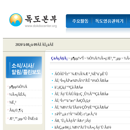
2026³â 08¿ù 09ÀÏ ÀÏ¿äÀÏ
Çö
ÀçÀ§Ä¡
>
µ¶µµº»ºÎ
>
¼Ò½Ä/½Ã»ç/Æ²¸°º¸µµ
>
½Ã
ÁÖÀÏ ¹Ì±º `¾Æ½Ã¾Æ º¸¾È°ü`µÈ´Ù
ÀÏ, ¹Ì»çÀÏ¹æ¾î½Ã½ºÅÛ °è¼Ó ÃßÁø
µ¶µµ¼Ò½Ä
¡á
ìí '¿ìÇâ¿ì' °³Çå ÃßÁø
ÀÏ, 'Áý´ÜÀÚÀ§±Ç ¸Û½Ã'°³Çå ÃßÁø
½Ã»çÃÊÁ¡
¡á
ÀÏ, ¹Ì±¹°ú °ø±º ÅëÇÕ¿î¿ë
¾Ë¸²
¡á
ÀÏ, '¾ß½ºÄí´ÏÂü¹è ÇÕ¹ýÈ­ °³Çå ÃßÁø'
Âü¿©¸¶´ç
¡á
±â¹Ì°¡¿ä ±³À° ¼ÒÈ¦-±³¿ø Â¡°è
Æ²¸°º¸µµ ¹Ù·Î¾Ë±â
¡á
Áß, ´Ü¿ÀÀýÀº Áß±¹¸íÀý
ìíÀÇ¿ø 84¸í, ¾ß½ºÄí´Ï ½Å»ç Áý´Ü Âü¹è