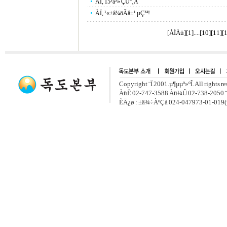
ÀÏ, 15³â³» ÇÙº¸À¯
ÀÏ, ¹«±â¼öÃâ±¹ µÇ³ª!
[ÀÌÀü]
[
1
]....[
10
][
11
][
Copyright ¨Ï 2001.µ¶µµº»ºÎ. All rights r
ÀüÈ­ 02-747-3588 Àü¼Û 02-738-2050 ¨
ÈÄ¿ø : ±â¾÷ÀºÇà 024-047973-01-019(