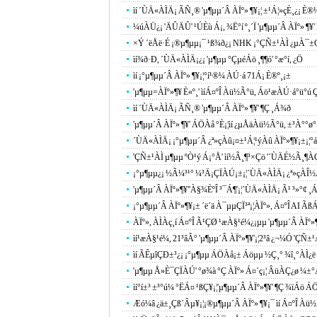
ìí ´ÙÄ«ÀÌÄ¡ ÃÑ¸® 'µ¶µµ´Â ÀÏº» ¶¥¡¦ ±¹Á¦»çÈ¸¿¡ È®
¼úÀÜ¿¡ 'ÄÛÄÛ' ¹ÚÈù Á¡, ¾Ë°í º¸´Ï 'µ¶µµ´Â ÀÏº» ¶¥' 
×Ý ´ëÅë·É ¡®µ¶µµ¡¯ ¹ß¾ð¿¡ NHK ¡°ÇÑ±¹ÀÌ ¿µÀ¯±
ìí¾ð·Ð, ´ÙÄ«ÀÌÄ¡¿¡ 'µ¶µµ °ÇµéÁö ¸¶¶ó' °æ°í, ¿Ö
ìí ¡°µ¶µµ´Â ÀÏº» ¶¥¡¦°í¹®¼­ ÀÚ·á 71Á¡ È®º¸¡±
'µ¶µµ=ÀÏº»¶¥ È«º¸' ìíÁ¤ºÎ Àü½Ã°ü, Áö¹æÀÚ·á°ü°ú Ç
ìí ´ÙÄ«ÀÌÄ¡ ÃÑ¸® 'µ¶µµ´Â ÀÏº» ¶¥' ¶Ç ¸Á¾ð
'µ¶µµ´Â ÀÏº» ¶¥' ÁÖÀå °­È­¡¦ìí ¿µÅäÀü½Ã°ü, ±³À°°ø°
´ÙÄ«ÀÌÄ¡ ¡°µ¶µµ´Â ¿ª»çÀû¡¤±¹Á¦¹ýÀû ÀÏº»¶¥¡±¡¦°á±¹
'ÇÑ±¹ÀÌ µ¶µµ ºÒ¹ý Á¡°Å' ìí½Ã¸¶³×Çö '´ÙÄÉ½Ã¸¶ÀÇ 
¡°µ¶µµ¿¡ ½Ã¼³¹° ¼³Ä¡ÇÏÀÚ¡±¡¦´ÙÄ«ÀÌÄ¡ ¿ª»çÀÎ½Ä¿¡
'µ¶µµ´Â ÀÏº»¶¥''À§¾ÈºÎ ³¯Á¶'¡¦´ÙÄ«ÀÌÄ¡ Ã¹ ³»°¢ ¸Á
¡°µ¶µµ´Â ÀÏº»¶¥¡± ´ë´ä À¯µµÇÏ³ª¡¦ÀÏº», Á¤ºÎ AI Ãß
ÀÏº», ÀÌÀç¸í Á¤ºÎ Ã¹ÇØ ¹æÀ§¹é¼­¿¡µµ 'µ¶µµ´Â ÀÏº»¶
ìí¹æÀ§¹é¼­, 21³âÂ° 'µ¶µµ´Â ÀÏº»¶¥'¡¦2³â ¿¬¼Ó 'ÇÑ
ìí ÃÊµîÇÐ±³¿¡ ¡°µ¶µµ ÁÖÀå¡± Áöµµ ½Ç¸° ¾î¸°ÀÌ¿ë
'µ¶µµ Å»È¯ÇÏÀÚ' °ø¾à °Ç ÀÏº» Á¤´ç¡¦ ÂüÀÇ¿ø ¼±°Å
ìí°í±³ ±³°ú¼­ °ËÁ¤ ¹ßÇ¥¡¦'µ¶µµ´Â ÀÏº»¶¥' ¶Ç ¾ïÁö Á
Æó¼â ¿ä±¸Çß´Âµ¥¡¦¡®µ¶µµ´Â ÀÏº» ¶¥¡¯ ìí Á¤ºÎ Àü½