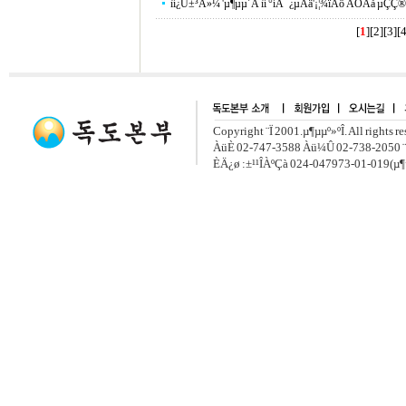
ìí¿Ü±³Ã»¼­ 'µ¶µµ´Â ìí °íÀ¯¿µÅä'¡¦¾ïÁö ÁÖÀå µÇÇ
[
1
][
2
][
3
][
Copyright ¨Ï 2001.µ¶µµº»ºÎ. All rights r
ÀüÈ­ 02-747-3588 Àü¼Û 02-738-2050 ¨
ÈÄ¿ø :±¹¹ÎÀºÇà 024-047973-01-019(µ¶