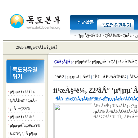
µ¶µµÀ§±âÀÚ·á
ÇÑÀÏ¾î¾÷ÇùÁ¤
¿
2026³â 08¿ù 07ÀÏ ±Ý¿äÀÏ
Çö
ÀçÀ§Ä¡
>
µ¶µµº»ºÎ
>
µ¶µµ¿µÀ¯±ÇÀ§±â
>
ÀÏº»ÀÇ
±³°ú¼º
|
µ¿¿µ»ó
|
Á¤ºÎ
|
¹Î°£
|
ÀÏº»°øÀÛ¹®¼­
|
ÀÏº»
ìí¹æÀ§¹é¼­, 22³âÂ° 'µ¶µµ´Â
µ¶µµÀ§±âÀÚ·á
¡á
ºÏÁß·¯ ±º»çÇù·Â¿¡ À§±â°¨¡¦ñé±º»çÈ°µ¿¿¡ ÀçÂ÷ 'ÃÖ´ëÀ
ÇÑÀÏ¾î¾÷ÇùÁ¤
¡á
ÀÏº» Á¤ºÎ°¡ ´ÙÄ«ÀÌÄ¡ »ç³ª¿¡
¿µÀ¯±Ç¹®´ä
¡á
¿µÅä¶ó´Â ¾ïÁö ÁÖÀåÀ» ÀÌ¾
µ¶µµÀ§±âÄ®·³
°ÍÀº 22³âÂ°´Ù. ´Ù¸¸ ÀÏº» Á¤
¡á
µ¶µµ¿µÀ¯±ÇÀ§±â ³í¹®
¡á
¼¼°è°¡ º¸´Â µ¶µµ
¡á