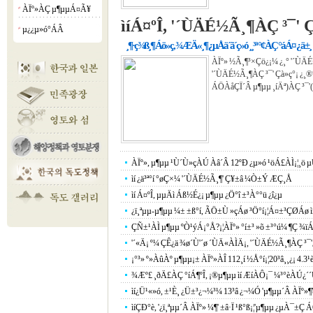
ÀÏº»ÀÇ µ¶µµÁ¤Ã¥
¡á
ìíÁ¤ºÎ, '´ÙÄÉ½Ã¸¶ÀÇ ³¯' 
µ¿¿µ»ó°­ÁÂ
¡á
¸¶·ç¾ß¸¶ Áö»ç, ¾ÆÄ«¸¶ ¿µÅä´ã´ç»ó ¸¸³ª °¢ÀÇ °áÁ¤ ¿ä±¸
ÀÏº» ½Ã¸¶³×Çö¿¡¼­ ¿­¸° '´ÙÄ
'´ÙÄÉ½Ã¸¶ÀÇ ³¯' Çà»ç°¡ ¿­¸®
ÁÖÀåÇÏ´Â µ¶µµ ¸íÄª)ÀÇ ³¯'(
ÀÏº», µ¶µµ ¹Ù´Ù»çÀÚ Àâ´Â 12ºÐ ¿µ»ó ¹öÁ£ÀÌ¡¦¸ö 
ìí ¿ä³ª°í °øÇ×¼­ '´ÙÄÉ½Ã¸¶' Ç¥±â ¼Ò±Ý ÆÇ¸Å
ìí Á¤ºÎ, µµÄì Áß½É¿¡ µ¶µµ ¿Ö°î ±³À°°ü ¿î¿µ
¿ï¸ªµµ-µ¶µµ ¼± ±ß°í, ÃÖ±Ù »çÁø ³Ö°í¡¦Á¤±³ÇØÁø ìí
ÇÑ±¹ÀÌ µ¶µµ ºÒ¹ýÁ¡°Å?¡¦ÀÏº» °í±³ »õ ±³°ú¼­ ¶Ç ¾
'´«Ä¡ º¼ ÇÊ¿ä ¾ø´Ù'´ø ´ÙÄ«ÀÌÄ¡, '´ÙÄÉ½Ã¸¶ÀÇ ³¯'¿¡
¡°³» º»ÀûÀº µ¶µµ¡± ÀÏº»ÀÎ 112¸í ½Å°í¡¦20³â¸¸¿¡ 4.3¹
¾Æº£ ¸ðÄ£ÀÇ °íÁ¶ºÎ, ¡®µ¶µµ ìí ÆíÀÔ¡¯ ¼³°èÀÚ¿´
ìí¿Ü¹«»ó, ±¹È¸ ¿Ü±³¿¬¼³¼­ 13³â ¿¬¼Ó 'µ¶µµ´Â ÀÏº»¶
ìíÇÐ°è, '¿ï¸ªµµ´Â ÀÏº» ¼¶' ±â·Ï ¹ß°ß¡¦'µ¶µµ ¿µÀ¯±Ç