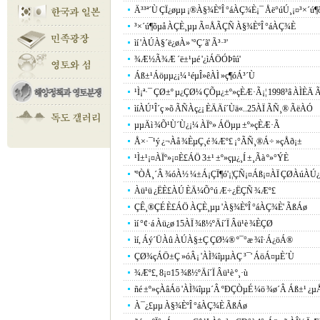
Ä³³ª´Ù ÇÏ¿øµµ ¡®À§¾ÈºÎ °áÀÇ¾È¡¯ Åë°úÚ¸¡¤³×´ú¶
³×´ú¶õµå ÀÇÈ¸µµ Ã¤ÅÃÇÑ À§¾ÈºÎ °áÀÇ¾È
ìí 'ÀÚÀ§´ë¿øÀ» '°Ç´ã' Ã³·³'
¾Æ½Ã¾Æ ´ë±¹µé '¿ìÁÖÓÞîú'
Áß±¹Áöµµ¿¡¼­ ¹éµÎ»êÀÌ »ç¶óÁ³´Ù
¹Ì¡ª·¯ ÇØ±º µ¿ÇØ¼­ ÇÕµ¿±º»çÈÆ·Ã¡¦ 1998³â ÀÌÈÄ
ìíÀÚ¹Î´ç »õ ÃÑÀç¿¡ ÈÄÄí´Ùä«..25ÀÏ ÃÑ¸® ÃëÀÓ
µµÄì ¾Õ¹Ù´Ù¿¡¼­ ÀÏº» ÁÖµµ ±º»çÈÆ·Ã
Å×·¯¹ý ¿¬Àå ¾ÈµÇ¸é ¾Æº£ ¡°ÃÑ¸®Á÷ »çÅð¡±
¹Ì±¹¡¤ÀÏº»¡¤È£ÁÖ 3±¹ ±º»çµ¿¸Í ±¸Ãà º»°ÝÈ­
'ºÒÅ¸´Â ¾óÀ½ ¼±Á¡ÇÏ¶ó'¡¦ÇÑ¡¤Áß¡¤ÀÏ ÇØÀúÀÚ¿
Àü¹ü ¿ËÈ£ÀÚ ÈÄ¼Õ°ú Æ÷¿ËÇÑ ¾Æº£
ÇÊ¸®ÇÉ È£ÁÖ ÀÇÈ¸µµ 'À§¾ÈºÎ °áÀÇ¾È' ÃßÁø
ìí °¢·á Àü¿ø 15ÀÏ ¾ß½ºÄí´Ï Âü¹è ¾ÈÇØ
ìí, Áý´ÜÀû ÀÚÀ§±Ç ÇØ¼® º¯°æ ¾î·Á¿öÁ®
ÇØ¾çÁÖ±Ç »óÂ¡ 'ÀÌ¾îµµÀÇ ³¯' ÁöÁ¤µÈ´Ù
¾Æº£, 8¡¤15 ¾ß½ºÄí´Ï Âü¹è º¸·ù
ñé ±º»çÀâÁö 'ÀÌ¾îµµ´Â ºÐÇÒµÉ ¼ö ¾ø´Â Áß±¹ ¿µÅ
À¯¿£µµ À§¾ÈºÎ °áÀÇ¾È ÃßÁø