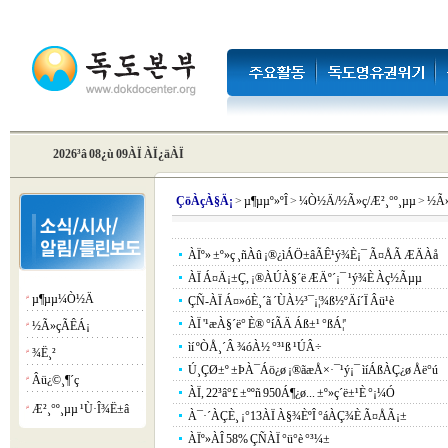
2026³â 08¿ù 09ÀÏ ÀÏ¿äÀÏ
Çö
ÀçÀ§Ä¡
>
µ¶µµº»ºÎ
>
¼Ò½Ä/½Ã»ç/Æ²¸°º¸µµ
>
½Ã
ÀÏº» ±º»ç ¸ñÀû ¡®¿ìÁÖ±âÃÊ¹ý¾È¡¯ Ã¤ÅÃ ÆÄÀå
ÀÏ Á¤Ä¡±Ç, ¡®ÀÚÀ§´ë ÆÄº´¡¯ ¹ý¾È Àç½Ãµµ
µ¶µµ¼Ò½Ä
¡á
ÇÑ-ÀÏ Á¤»óÈ¸´ã ´ÙÀ½³¯¡¦¾ß½ºÄí´Ï Âü¹è
ÀÏ '¹æÀ§´ë°­ È® °íÃÄ Áß±¹ °ßÁ¦'
½Ã»çÃÊÁ¡
¡á
ìí ºÒÅ¸´Â ¾óÀ½ °³¹ß ¹ÚÂ÷
¾Ë¸²
¡á
Ú¸ÇØ±º ±ÞÀ¯Áö¿ø ¡®ãæÅ×·¯¹ý¡¯ ìíÁßÀÇ¿ø Åë°ú
Âü¿©¸¶´ç
¡á
ÀÏ, 22³â°£ ±ººñ 950Á¶¿ø... ±º»ç´ë±¹È­ °¡¼Ó
Æ²¸°º¸µµ ¹Ù·Î¾Ë±â
¡á
À¯·´ÀÇÈ¸ ¡°13ÀÏ À§¾ÈºÎ °áÀÇ¾È Ã¤ÅÃ¡±
ÀÏº»ÀÎ 58% ÇÑÀÏ °ü°è °³¼±