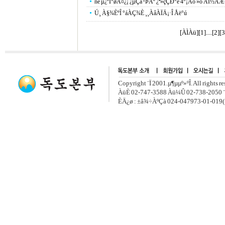
ñé µ¿ºÏ°øÁ¤¿¡ ¿µÇâ ¹ÞÀº ¿ª»çÇÐ°è 4°¡Áö »õ ÀÎ½ÄÆ
Ú¸ À§¾ÈºÎ °áÀÇ¾È ¸¸ÀåÀÏÄ¡·Î Åë°ú
[ÀÌÀü]
[
1
]....[
2
][
3
Copyright ¨Ï 2001.µ¶µµº»ºÎ. All rights r
ÀüÈ­ 02-747-3588 Àü¼Û 02-738-2050 ¨
ÈÄ¿ø : ±â¾÷ÀºÇà 024-047973-01-019(