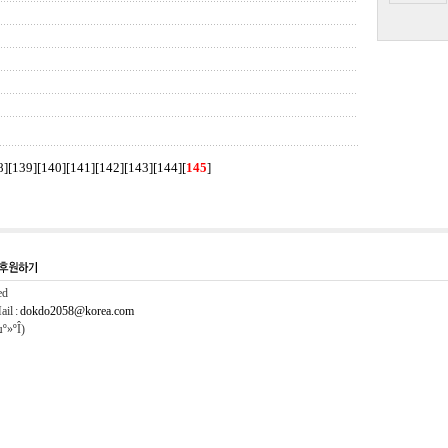
8
][
139
][
140
][
141
][
142
][
143
][
144
]
[
145
]
ed
il :
dokdo2058@korea.com
º»ºÎ)