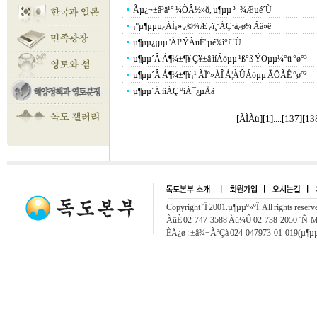
Ãµ¿¬±â³ä¹° ¼ÒÂ½»õ, µ¶µµ ³¯¾Æµé´Ù
¡ºµ¶µµµ¿ÀÌ¡» ¿©¾Æ ¿ï¸ªÀÇ·á¿ø¼­ Ãâ»ê
µ¶µµ¿¡µµ 'ÀÏ¹ÝÀüÈ­' µé¾î°£´Ù
µ¶µµ´Â Á¶¼±¶¥ Ç¥±â ìíÁöµµ ¹ß°ß ÝÖµµ¼­°ü °ø°³
µ¶µµ´Â Á¶¼±¶¥¡¹ ÀÏº»ÀÎ Á¦ÀÛÁöµµ ÃÖÃÊ °ø°³
µ¶µµ´Â ìíÀÇ °íÀ¯¿µÅä
[ÀÌÀü]
[
1
]....[
137
][
13
Copyright ¨Ï 2001.µ¶µµº»ºÎ. All rights reserv
ÀüÈ­ 02-747-3588 Àü¼Û 02-738-2050 ¨Ñ-Ma
ÈÄ¿ø : ±â¾÷ÀºÇà 024-047973-01-019(µ¶µµ