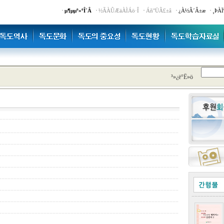
·
·
·
·
·
µ¶µµº»ºÎ´Â
½ÃÀÛÆäÀÌÁö·Î
Áñ°ÜÃ£±â
¿À½Ã´Â±æ
¸ÞÀÏ
³»¿ë°Ë»ö