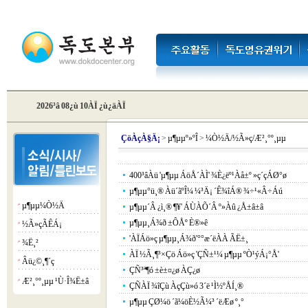
2026³â 08¿ù 10ÀÏ ¿ù¿äÀÏ
Çö
ÀçÀ§Ä¡
>
µ¶µµº»ºÎ
>
¼Ò½Ä/½Ã»ç/Æ²¸°º¸µµ
400³âÀü 'µ¶µµ ÁöÅ´ÀÌ' ¾È¿ëº¹Àå±º »ç´çÁØ°ø
µ¶µµ°ü¸® Àü´ãºÎ¼­ ¼³Ä¡ ´Ê¾îÁ® ¾÷¹«Â÷Áú
µ¶µµ¼Ò½Ä
¡á
µ¶µµ´Â ¿ì¸® ¶¥' ÁÙÀÕ´Â º»Àû ¿Å±â±â
µ¶µµ¸Á¾ð ±ÔÅº È®»ê
½Ã»çÃÊÁ¡
¡á
'ÀÏÁö»ç µ¶µµ¸Á¾ð'°­°æ´ëÀÀ ÃË±¸
¾Ë¸²
¡á
ÀÏ ½Ã¸¶³×Çö Áö»ç 'ÇÑ±¹¼­ µ¶µµ ºÒ¹ýÁ¡°Å'
Âü¿©¸¶´ç
¡á
ÇÑ³ª¶ó ±è±¤¿ø ÀÇ¿ø
Æ²¸°º¸µµ ¹Ù·Î¾Ë±â
¡á
ÇÑÀÏ ¾îÇù ÀçÇù»ó 3´ë ¹Ì½ºÅÍ¸®
µ¶µµ ÇØ¼ö ´ã¼öÈ­½Ã¼³ ´ëÆø º¸°­