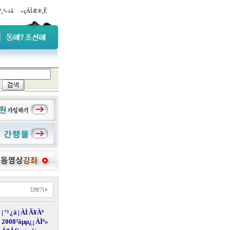
·
º¸³»±â
»çÀÌÆ®¸Ê
| °³ ¿ä | ÀÌ Ã¥Àº
2008³âµµ¿¡ ÀÏº»