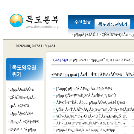
µ¶µµÀ§±âÀÚ·á
ÇÑÀÏ¾î¾÷ÇùÁ¤
¿
2026³â 08¿ù 07ÀÏ ±Ý¿äÀÏ
Çö
ÀçÀ§Ä¡
>
µ¶µµº»ºÎ
>
µ¶µµ¿µÀ¯±ÇÀ§±â
>
ÀÏº»ÀÇ
±³°ú¼º
|
µ¿¿µ»ó
|
Á¤ºÎ
|
¹Î°£
|
ÀÏº»°øÀÛ¹®¼­
|
ÀÏº»
[Áöµµ] µ¶µµ´Â ÀÏº»¿µÅä - °íµî±³°ú¼­
µ¶µµÀ§±âÀÚ·á
¡á
µ¶µµ 'ÇÑ±¹¶¥' ¾Ë¸®´Â Á¤ºÎÈ«º¸°¡ ¾ø´Ù
ÇÑÀÏ¾î¾÷ÇùÁ¤
¡á
ÀÏ¹®ºÎ¼º°ËÁ¤ Áöµµ, µ¶µµ ÀÚ±¹¿µÅä·Î Ç¥±â
¿µÀ¯±Ç¹®´ä
¡á
ÇÑ±¹ Á¤ºÎ´Â ÀÏº»ÀÇ Áö¸® ±³°ú¼­ ¿Ö°îÀ» ¾ðÁ¦±îÁö 
µ¶µµÀ§±âÄ®·³
¡á
'ÀÏº» Áö¸®±³°ú¼­ ¿Ö°îÀ» ¹Ù·Î Àâ¾Æ¾ß ÇÑ´Ù'.
µ¶µµ¿µÀ¯±ÇÀ§±â ³í¹®
¡á
ÀÏº» ÇÐÀÚ°¡ ºÐ¼®ÇÑ ÀÏº» ÁßÇÐ °ø¹Î±³°ú¼­
¼¼°è°¡ º¸´Â µ¶µµ
µ¶µµ-ÀÏº»¿µÅäÇ¥±â Áöµµ¿Í Áö¸®ºÎµµ
¡á