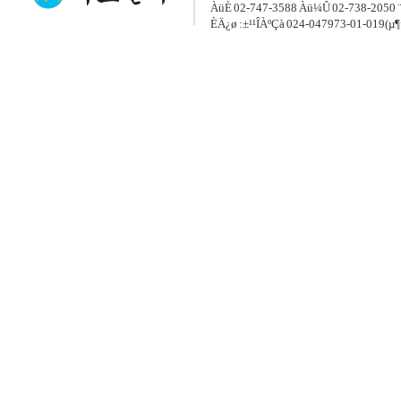
ÀüÈ­ 02-747-3588 Àü¼Û 02-738-2050 ¨
ÈÄ¿ø :±¹¹ÎÀºÇà 024-047973-01-019(µ¶