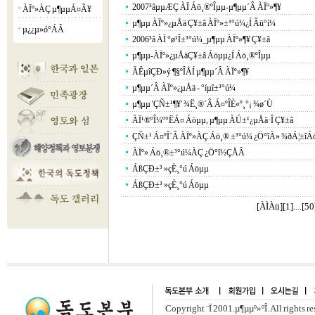
2007³âµµÆÇ ÀÏ Áö¸®ºÎµµ-µ¶µµ´Â ÀÏº»¶¥
ÀÏº»ÀÇ µ¶µµÁ¤Ã¥
¡á
µ¶µµ ÀÏº»¿µÅä Ç¥±â ÀÏº»±³°ú¼­¿Í Âü°í¼­
µ¿¿µ»ó°­ÁÂ
¡á
2006³â ÀÏ °ø¹Î±³°ú¼­_µ¶µµ ÀÏº»¶¥ Ç¥±â
µ¶µµ-ÀÏº»¿µÅäÇ¥±â Áöµµ¿Í Áö¸®ºÎµµ
ÃÊµîÇÐ»ý ¶§ºÎÅÍ µ¶µµ´Â ÀÏº»¶¥
µ¶µµ´Â ÀÏº»¿µÅä - °íµî±³°ú¼­
µ¶µµ 'ÇÑ±¹¶¥' ¾Ë¸®´Â Á¤ºÎÈ«º¸°¡ ¾ø´Ù
ÀÏ¹®ºÎ¼º°ËÁ¤ Áöµµ, µ¶µµ ÀÚ±¹¿µÅä·Î Ç¥±â
ÇÑ±¹ Á¤ºÎ´Â ÀÏº»ÀÇ Áö¸® ±³°ú¼­ ¿Ö°îÀ» ¾ðÁ¦±îÁö 
ÀÏº» Áö¸®±³°ú¼­ÀÇ ¿Ö°î½ÇÅÂ
ÁßÇÐ±³ »çÈ¸°ú Áöµµ
ÁßÇÐ±³ »çÈ¸°ú Áöµµ
[ÀÌÀü]
[
1
]....[
50
Copyright ¨Ï 2001.µ¶µµº»ºÎ. All rights r