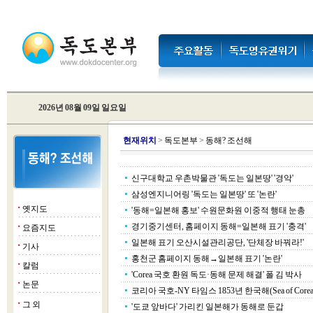
2026년 08월 09일 일요일
현
재위치
>
독도본부
>
동해? 조선해
신구대학교 우촌박물관 '독도는 일본땅' '경악'
삼성엔지니어링 '독도는 일본땅' 또 '논란'
옛지도
■
'동해=일본해 홍보' 수원문화원 이중적 행태 눈총
경기중기센터, 홈페이지 동해=일본해 표기 '충격'
요즘지도
■
일본해 표기 오산시설관리공단, '단체장 바꿔라!'
기사
■
홍천군 홈페이지 동해→일본해 표기 '논란'
칼럼
■
'Corea 국호 환원 독도·동해 문제 해결' 폴 김 박사
논문
■
코리아 국호-NY 타임스 1853년 한국해(Sea of Core
그 외
■
'도쿄 앞바다' 가리킨 일본해가 동해로 둔갑