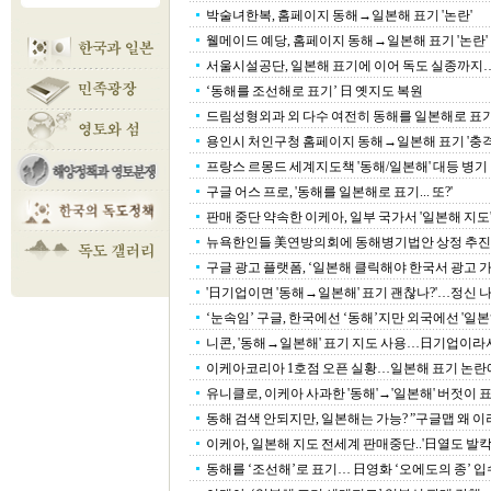
박술녀한복, 홈페이지 동해→일본해 표기 '논란'
웰메이드 예당, 홈페이지 동해→일본해 표기 '논란'
서울시설공단, 일본해 표기에 이어 독도 실종까지…
‘동해를 조선해로 표기’ 日 옛지도 복원
드림성형외과 외 다수 여전히 동해를 일본해로 표
용인시 처인구청 홈페이지 동해→일본해 표기 '충격
프랑스 르몽드 세계지도책 '동해/일본해' 대등 병기
구글 어스 프로, '동해를 일본해로 표기... 또?'
판매 중단 약속한 이케아, 일부 국가서 '일본해 지도
뉴욕한인들 美연방의회에 동해병기법안 상정 추진
구글 광고 플랫폼, ‘일본해 클릭해야 한국서 광고 가
'日기업이면 '동해→일본해' 표기 괜찮나?'…정신 나간
‘눈속임’ 구글, 한국에선 ‘동해’지만 외국에선 '일본
니콘, '동해→일본해' 표기 지도 사용…日기업이라
이케아코리아 1호점 오픈 실황…일본해 표기 논란에
유니클로, 이케아 사과한 '동해'→'일본해' 버젓이 
동해 검색 안되지만, 일본해는 가능? ”구글맵 왜 이
이케아, 일본해 지도 전세계 판매중단..'日열도 발칵
동해를 ‘조선해’로 표기… 日영화 ‘오에도의 종’ 입