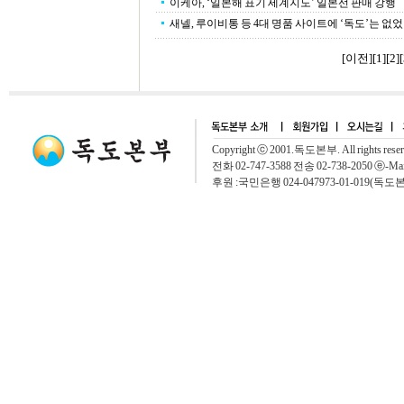
이케아, ‘일본해 표기 세계지도’ 일본선 판매 강행
새넬, 루이비통 등 4대 명품 사이트에 ‘독도’는 없
[이전]
[
1
][
2
][
Copyright ⓒ 2001.독도본부. All rights rese
전화 02-747-3588 전송 02-738-2050 ⓔ-Mai
후원 :국민은행 024-047973-01-019(독도