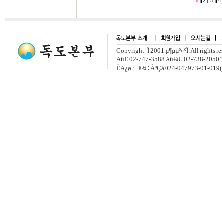
[
1
][
2
][
3
][
4
Copyright ¨Ï 2001.µ¶µµº»ºÎ. All rights r
ÀüÈ­ 02-747-3588 Àü¼Û 02-738-2050 ¨
ÈÄ¿ø : ±â¾÷ÀºÇà 024-047973-01-019(