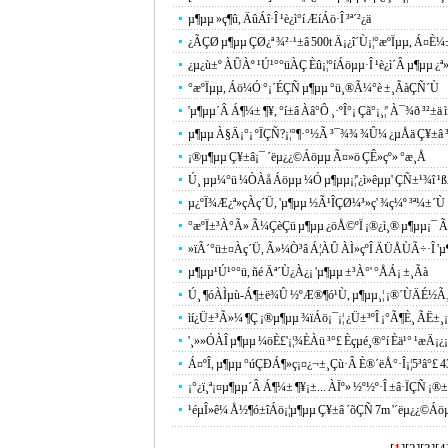
µ¶µµ »ç¶û, ÄûÁî·Î ¹è¿ì°í ÆíÁö·Î ³ª´²¿ä
¿ÃÇØ µ¶µµ ÇØ¿ª ¾²·¹±â 500t Ä¡¿î´Ù¡¦°æºÏµµ, Á¤È­
¿µ¿ù±º ÀÛÀº ¹Ú¹°°üÀÇ Èû¡¦°íÁöµµ·Î ¹è¿ì´Â µ¶µµ ¿ª
°æºÏµµ, Áö¼Ó °¡´ÉÇÑ µ¶µµ °ü¸®Ã¼°è ±¸ÃàÇÑ´Ù
'µ¶µµ´Â Á¶¼± ¶¥, °í±â Àâ°Ô ¸·ºÎ°¡ Çã°¡¸¦' À¯¾ð ³²±ä ìí
µ¶µµ À§Ä¡°¡ ºÏÇÑ?¡¦°¶·°½Ã ³¯¾¾ ¾Û¼­ ¿µÅä Ç¥±â ³
¡®µ¶µµ Ç¥±â¡¯ ´ëµ¿¿©Áöµµ Ã¤»ö ÇÊ»çº» °æ¸Å
Ú¸ µµ¼­°ü ¼ÒÀå Áöµµ ¼Ó µ¶µµ¡¦'¿ì»êµµ' ÇÑ±¹¾î ¹
µ¿ºÏ¾Æ¿ª»çÀç´Ü, 'µ¶µµ ½Ã¹ÎÇØ¼³»ç' ¾ç¼º ³ª¼±´Ù
°æºÏ±³À°Ã» Ã¼ÇèÇü µ¶µµ ¿öÅ©ºÏ ¡®¿ì¸® µ¶µµ¡¯ Ã
»ïÃ´°ü±¤Àç´Ü, Ã»¼Ò³â Á¦ÀÛ ÀÌ»çºÎ ÄÜÅÙÃ÷·Î 'µ¶
µ¶µµ¹Ú¹°°ü, ñé Äª´Ù¿À¿¡ 'µ¶µµ ±³À°' °ÅÁ¡ ±¸Ãà
Ú¸ ¶óÀÌµù-Á¶±ë¾Û ½ºÆ®¶ó¹Ù, µ¶µµ¸¦ ¡®´ÙÄÉ½Ã¸
ìí¿Ü±³Ã»¼­ ¶Ç ¡®µ¶µµ ¾ïÁö¡¯¡¦ ¿Ü±³ºÎ ¡°Ã¶È¸ ÃË±¸
'¸»»ÓÀÎ µ¶µµ ¼öÈ£'¡¦¾ÈÀü ³­°£ Èçµé¸®°í Èä¹° ¹æÄ¡¿¡ ¹
Á¤ºÎ, µ¶µµ °úÇÐÁ¶»ç¡¤¿¬±¸Çù·Â È®´ëÅ°·Î¡¦5³â°£
¡°¿ï¸ª¡¤µ¶µµ´Â Á¶¼± ¶¥¡±... ÀÏº» ½º½º·Î ±â·ÏÇÑ ¡
¹éµÎ»ê¼­ Å½¶ó±îÁö¡¦µ¶µµ Ç¥±â ´õÇÑ 7m '´ëµ¿¿©Áöµ