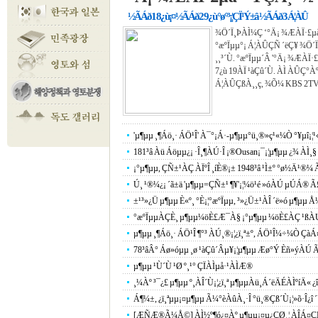
½ÃÁð1 8¿ù¡¤½ÃÁð2 9¿ù °ø°³¡¦ÇÏ¹Ý±â ½ÃÁð3 Á¦ÀÛ
¾Ö´Ï¸ÞÀÌ¼Ç ‘°­Ä¡ ¾ÆÀÏ·£µ
°æºÏµµ°¡ Á¦ÀÛÇÑ ´ëÇ¥ ¾Ö´
¸¸³­´Ù. °æºÏµµ´Â '°­Ä¡ ¾ÆÀ
7¿ù 19ÀÏ ¹àÇû´Ù. ÀÌ ÀÛÇ°
Á¦ÀÛÇßÀ¸¸ç, ¾Õ¼­ KBS 2TV¿
'µ¶µµ ¸¶Áö¸· ÁÖ¹Î' À¯°¡Á·-µ¶µµ°ü¸®»ç¹«¼Ò °¥µî¡¦
181³â Àü Áöµµ¿¡ ·Î¸¶ÀÚ·Î ¡®Ousan¡¯¡¦µ¶µµ ¿¾ ÀÌ¸§ 
¡°µ¶µµ, ÇÑ±¹ÀÇ ÀÏºÎ ¸íÈ®¡± 1948³â ¹Ì±º °ø½Ä¹®¼
Ú¸ ¹®¼­¿¡ ´ã±ä 'µ¶µµ=ÇÑ±¹ ¶¥'¡¦¼ö¹é »óÀÚ µÚÁ®
±¹³»¿Ü µ¶µµ È«º¸ °­È­¡¦°æºÏµµ, ³»¿Ü±¹ÀÎ ´ë»ó µ¶µµ Å
°æºÏµµÀÇÈ¸ µ¶µµ¼öÈ£Æ¯À§ ¡°µ¶µµ ¼öÈ£ÀÇ ¹ßÀÚÃë,
µ¶µµ ¸¶Áö¸· ÁÖ¹Î ¶°³­ ÀÚ¸®¡¦¿ï¸ª±º, ÁÖ¹Î¼÷¼Ò Çà
78³âÂ° Áø»óµµ ¸ø ¹àÇû´Âµ¥¡¦µ¶µµ Æø°Ý Èñ»ýÀÚ Ãß
µ¶µµ ¹Ù´Ù ¹Ø º¸¹° ÇÏÀÌµå·¹ÀÌÆ®
¸¼Àº ³¯¿£ µ¶µµ º¸ÀÎ´Ù¡¦¿ï¸ª µ¶µµÀü¸Á´ëÄÉÀÌºíÄ« ¿
Á¶¼±, ¿ï¸ªµµ¡¤µ¶µµ Ã¼°èÀûÀ¸·Î °ü¸®Çß´Ù¡¦»õ·Î¿î ´Ü
[ÆÑÆ®Ã¼Å©] ÀÌ½º¶ó¿¤Àº µ¶µµ¡¤µ¿ÇØ¸¦ ÀÎÁ¤ÇÑ