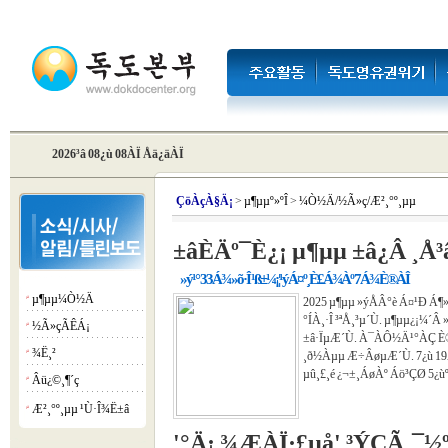
2026³â 08¿ù 08ÀÏ Åä¿äÀÏ
Çö
ÀçÀ§Ä¡
>
µ¶µµº»ºÎ
>
¼Ò½Ä/½Ã»ç/Æ²¸°º¸µµ
±âÈÄº¯È­¿¡ µ¶µµ ±â¿Â ¸Å³â 
»ý¹° 33Á¾ »õ·Î ¹ß±¼¡¦¹ýÁ¤º¸È£Á¾Àº 7Á¾ È®ÀÎ
µ¶µµ¼Ò½Ä
¡á
2025 µ¶µµ »ýÅÂ°è Á¤¹Ð Á¶
°ÍÀ¸·Î ³ªÅ¸³µ´Ù. µ¶µµ¿¡¼­´
½Ã»çÃÊÁ¡
¡á
±â·ÏµÆ´Ù. À¯ÀÔ½Ä¹°ÀÇ È®»
¾Ë¸²
¡á
¸ð½Àµµ Æ÷ÂøµÆ´Ù. 7¿ù 19ÀÏ
µû¸£¸é ¿¬±¸ÁøÀº Áö³­ÇØ 5¿ù
Âü¿©¸¶´ç
¡á
Æ²¸°º¸µµ ¹Ù·Î¾Ë±â
¡á
'°­Ä¡ ¾ÆÀÏ·£µå' ³ÝÇÃ¸¯½º