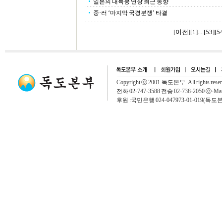
일본의 대륙붕 연장 최근 동향
중·러 ‘마지막 국경분쟁’ 타결
[이전]
[
1
]....[
53
][
5
Copyright ⓒ 2001.독도본부. All rights rese
전화 02-747-3588 전송 02-738-2050 ⓔ-Mai
후원 :국민은행 024-047973-01-019(독도