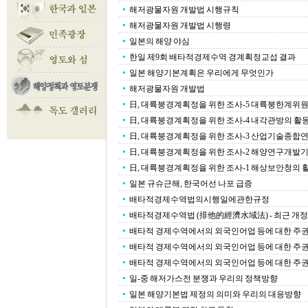
해저광물자원 개발법 시행규칙
해저광물자원 개발법 시행령
일본의 해양 야심
한일 제9회 배타적경제수역 경계획정교섭 결과
일본 해양기본계획은 우리에게 무엇인가
해저광물자원 개발법
日, 대륙붕경계획정을 위한 조사-5 대륙붕한계위
日, 대륙붕경계획정을 위한 조사-4 내각관방의 활
日, 대륙붕경계획정을 위한 조사-3 산업기술종합
日, 대륙붕경계획정을 위한 조사-2 해양연구개발기구(J
日, 대륙붕경계획정을 위한 조사-1 해상보안청의 
일본 규슈근해, 한국어선 나포 급증
배타적경제수역법의시행일에관한규정
배타적경제수역법 (排他的經濟水域法) - 최근 개
배타적 경제수역에서의 외국인어업 등에 대한 주권적
배타적 경제수역에서의 외국인어업 등에 대한 주권적
배타적 경제수역에서의 외국인어업 등에 대한 주권적
일-중 해저가스전 분쟁과 우리의 정책방향
일본 해양기본법 제정의 의미와 우리의 대응방향