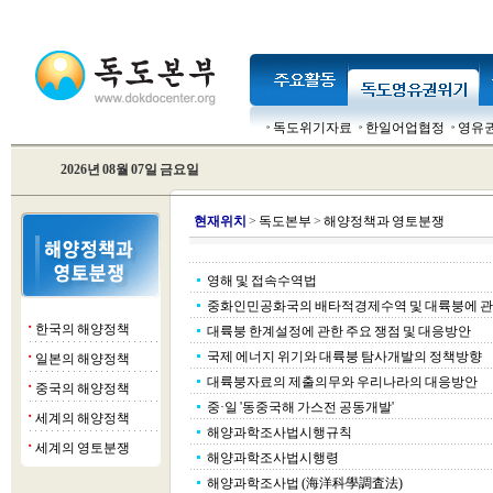
독도위기자료
한일어업협정
영유
2026년 08월 07일 금요일
현
재위치
>
독도본부
>
해양정책과 영토분쟁
영해 및 접속수역법
중화인민공화국의 배타적경제수역 및 대륙붕에 관
한국의 해양정책
■
대륙붕 한계설정에 관한 주요 쟁점 및 대응방안
국제 에너지 위기와 대륙붕 탐사개발의 정책방향
일본의 해양정책
■
대륙붕자료의 제출의무와 우리나라의 대응방안
중국의 해양정책
■
중·일 '동중국해 가스전 공동개발'
세계의 해양정책
■
해양과학조사법시행규칙
세계의 영토분쟁
■
해양과학조사법시행령
해양과학조사법 (海洋科學調査法)