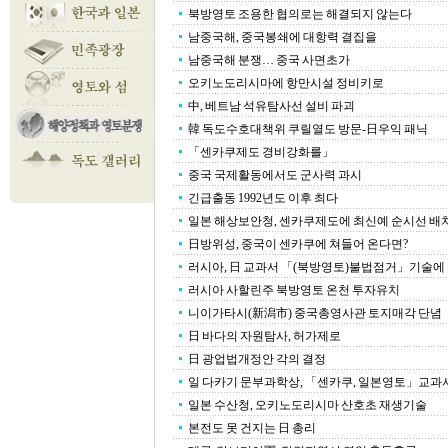
북방영토 조용한 협의로는 해결되지 않는다
남중국해, 중국봉쇄에 대항력 결집을
남중국해 분쟁… 중국 사면초가
오키노도리시마에 항만시설 정비키로
中, 베트남 석유탐사선 설비 파괴
韓 독도수호대책위 쿠릴열도 방문-日우익 패닉
「센카쿠제도 경비강화를」
중국 국제활동에서도 군사력 과시
긴급출동 1992년도 이후 최다
일본 해상보안청, 센카쿠제도에 최신예 순시선 배
日방위성, 중국이 센카쿠에 쳐들어 온다면?
러시아, 日 교과서 「(북방영토)불법점거」기술에
러시아 사할린주 북방영토 온천 투자유치
니이가타시(新潟市) 중국총영사관 토지매각 단념
日 바다의 자원탐사, 허가제로
日 광업법개정안 각의 결정
일 다카기 문부과학상, 「센카쿠, 일본영토」교과서
일본 수산청, 오키노도리시마 산호초 재생기술
본전도 못 건지는 日 총리