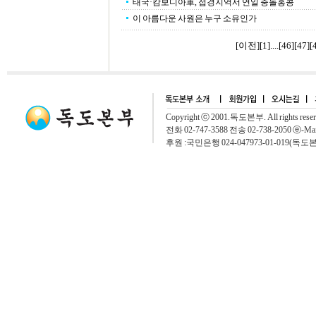
태국·캄보디아軍, 접경지역서 연일 충돌홍콩
이 아름다운 사원은 누구 소유인가
[이전]
[
1
]....[
46
][
47
][
Copyright ⓒ 2001.독도본부. All rights rese
전화 02-747-3588 전송 02-738-2050 ⓔ-Mai
후원 :국민은행 024-047973-01-019(독도