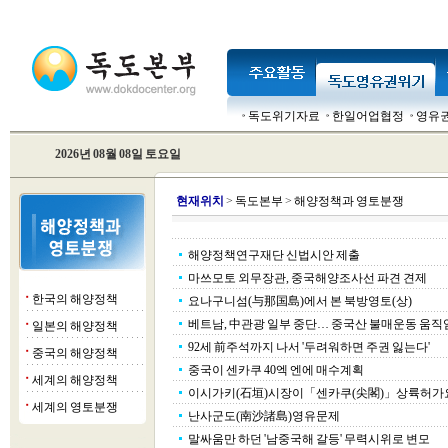
독도위기자료
한일어업협정
영유
2026년 08월 08일 토요일
현
재위치
>
독도본부
>
해양정책과 영토분쟁
해양정책연구재단 신법시안 제출
마쓰모토 외무장관, 중국해양조사선 파견 견제
한국의 해양정책
■
요나구니섬(与那国島)에서 본 북방영토(상)
베트남, 中관광 일부 중단… 중국산 불매운동 움직
일본의 해양정책
■
92세 前주석까지 나서 '두려워하면 주권 잃는다'
중국의 해양정책
■
중국이 센카쿠 40엑 엔에 매수계획
세계의 해양정책
■
이시가키(石垣)시장이「센카쿠(尖閣)」상륙허가
세계의 영토분쟁
■
난사군도(南沙諸島)영유문제
말싸움만 하던 '남중국해 갈등' 무력시위로 변모