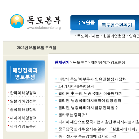
독도위기자료
한일어업협정
영유
2026년 08월 08일 토요일
현
재위치
>
독도본부
>
해양정책과 영토분쟁
아랍의 독도 '아부무사' 영유권 분쟁 재점화
3.4 러시아 대통령선거
한국의 해양정책
■
필리핀-中 군함, 남중국해서 이틀째 대치
필리핀, 남중국해 대치해역에 함정 증파
일본의 해양정책
■
필리핀, 남중국해 대치 함정 전격 철수
중국의 해양정책
■
센카쿠는 중국 것?
세계의 해양정책
■
러시아 제안으로 중국기업 사찰단 쿠나시리섬 시
세계의 영토분쟁
■
중국당국 센카쿠 순시는 일본의「실효지배 타파
중국 센카쿠 부근영해에 감시선 파견