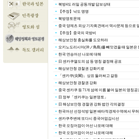
북방4도 러일 공동개발 답보상태
【주장】낙도 명명
북방영토문제
중국 양제츠 외상 기자회견에서 역사문제 등으로 
【주장】중국의 국방비
해상보안청 충실화를 도모하라
오키노도리시마(沖ノ鳥島)를 빼앗겼을 때 일본은
한국 연승어선 나포에 대해
日 센카쿠열도의 섬 등 명칭 결정해 공표
해상보안청 경찰권 강화키로
「센카쿠(尖閣)」상표 둘러싸고 갈등
해상보안청 경찰권 강화
중국 센카쿠 등 71개 섬에 이름 붙여 일본의 명칭
日 정부「센카쿠는 일본영토」
日 해상보안청 경찰권 강화 법안 각의결정
한국어선 선장석방 일본 배타적경제수역에서 무허가 
센카쿠주변에 또다시 중국어업감시선
한국 오징어잡이 어선 나포에 대해
한국 오징어잡이 어선 나포에 대해