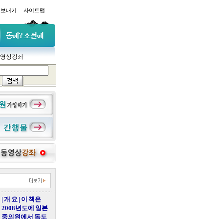
·
일보내기
사이트맵
영상강좌
| 개 요 | 이 책은
2008년도에 일본
중의원에서 독도