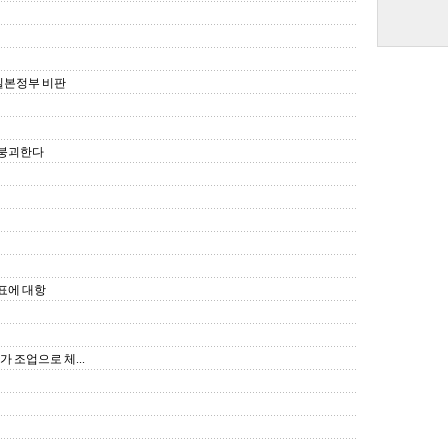
일본정부 비판
 붕괴한다
공표에 대항
조업으로 체...