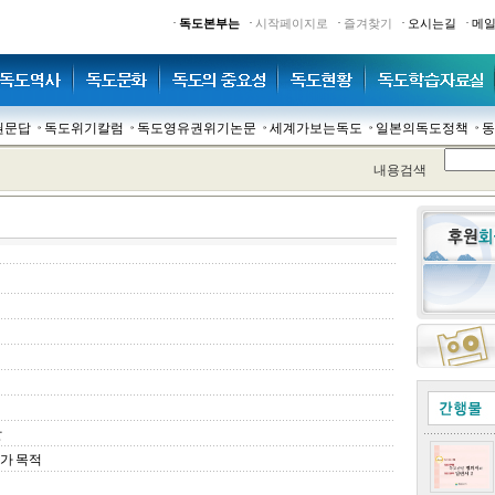
·
·
·
·
·
독도본부는
시작페이지로
즐겨찾기
오시는길
메
권문답
독도위기칼럼
독도영유권위기논문
세계가보는독도
일본의독도정책
동
내용검색
찰
」가 목적