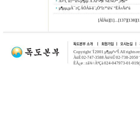
Á¤ºÎ, 'ìí±³°ú¼­ µ¶µµ´Â ÀÏº»¶¥' ¾Ë¾Ò³ª ¸ô¶ú³ª
µ¶µµ¿µÀ¯±Ç ÁÖÀå-ìí `¿Ö°î±³°ú¼­` °ËÁ¤Åë°ú
[ÀÌÀü]
[
1
]....[
137
][
138
][
1
Copyright ¨Ï 2001.µ¶µµº»ºÎ. All rights r
ÀüÈ­ 02-747-3588 Àü¼Û 02-738-2050 ¨
ÈÄ¿ø : ±â¾÷ÀºÇà 024-047973-01-019(