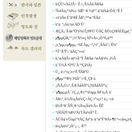
ìí ÇÙ¹«Àå 2Â÷·Ê ±¸Ã¼Àû ÃßÁø
ºÎ»êÁö¿ª ¾î¼±.¾îÈ¹·® '½ä¹°'-ìí ¾îÀå±ÔÁ¦ °­È­·Î
±è´ëÅë·É 'ìí¹®È­ Ãß°¡°³¹æ °ËÅä'
ìí 'ú· °¡Áú ¼ö ÀÖ´Ù'
ÆÇÄ¡´Â ñé ºÒ¹ý¾î·Î¡¦¢¥¹Ù´ÙÀÇ ÁÖ±Ç¢¥ÀÌ Èçµé¸°
µ¶µµÇØ¿ª °¡½ºÅ½»ç ÀÏº»À» ¿Ö ³¢¿ü³ª?
¿ï¸ªµµ¡¤µ¶µµ¿¬¾È Ãµ¿¬°¡½º ¸ÅÀå °¡´É¼º
³­¹Î °ÅºÎ°¡ `ìíÀÇ º»»ö`
ìí,¹æÀ§Ã» àý½Â°Ý ÃßÁø -¹æÀ§¹é¼­ ¸í½Ã
ìí ´Ù½Ã ºÒºÙ´Â °³Çå³íÀï
Ú¸, ìí ±º»ç´ë±¹È­ ºÎÃß°Ü
µ¶µµ°³¹ß¹ý 3³âÂ° ±¹È¸ Ç¥·ù
¸íÅÂ¿Ü±³, ÈÆÀåÁÖ°í¡¦¾îÀåÀÒ°í¡¦
'µ¶µµ¿µÀ¯±Ç ¿ì¸®±³°ú¼­µµ Áß´ë¿À·ù'
Áß±¹, ìí ½Å»çÂü¹è Ç×ÀÇ ±º»ç±³·ù ¿¬±â
ìí½Å¹® 'ÃÑ¸® ½Å»çÂü¹è Á¤·ÊÈ­'
°íÀÌÁî¹Ì ¾ß½ºÄí´Ï Âü¹èÅ°·Î...
ÀÚÀ§´ë Ûöµî °¢ÀÇ Åë°ú- ìí °ø°Ý¹ÞÀ» ¶© ¹«±â»ç¿ë 
ìí»çÀü¼³¸íÀº ¿¬¸·Åº?