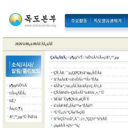
2026³â 08¿ù 09ÀÏ ÀÏ¿äÀÏ
Çö
ÀçÀ§Ä¡
>
µ¶µµº»ºÎ
>
¼Ò½Ä/½Ã»ç/Æ²¸°º¸µµ
ÇÑ.Áß.·¯ 'µ¿ÇØ'Ç¥±â °øµ¿ÀÛÀü
'ìí 'ÀüÀïÆ÷±â'±ÔÁ¤ °³Á¤ °ËÅä
µ¶µµ¼Ò½Ä
¡á
4ÀÎ¹æ º¸¼ö ¿ìÀÍ Àå±âÁý±Ç À½¸ð
ÇÑÁß¾î¾÷ÇùÁ¤ÀÌ °í±â¾¾ ¸»¸°´Ù
½Ã»çÃÊÁ¡
¡á
'ìíÜâú­' ´Üµ¶Ç¥±â ¸øÇÑ´Ù
¾Ë¸²
¡á
ìí´ëÁß¹®È­ ¿ÏÀü°³¹æ °ËÅä??
Âü¿©¸¶´ç
¡á
¹Ù´Ù¿¡¼­ °ÇÁø ¹Ì»çÀÏ
Æ²¸°º¸µµ ¹Ù·Î¾Ë±â
¡á
'ìí °ð ÇÙ¹«±â º¸À¯'..±×¸°ÇÇ½º °ü°èÀÚ
¿ùµåÄÅ »ç¾÷ '°ú¿­'